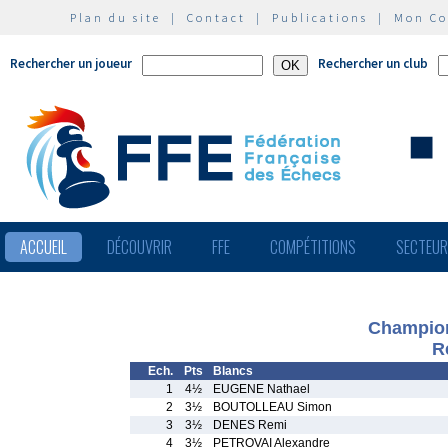
Plan du site
|
Contact
|
Publications
|
Mon C
Rechercher un joueur
Rechercher un club
ACCUEIL
DÉCOUVRIR
FFE
COMPÉTITIONS
SECTEU
Champion
R
Ech.
Pts
Blancs
1
4½
EUGENE Nathael
2
3½
BOUTOLLEAU Simon
3
3½
DENES Remi
4
3½
PETROVAI Alexandre