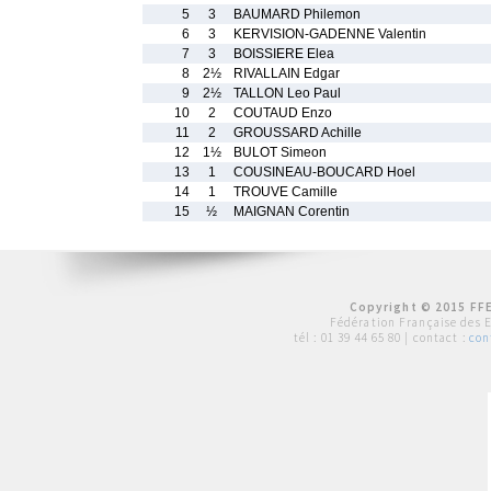
5
3
BAUMARD Philemon
6
3
KERVISION-GADENNE Valentin
7
3
BOISSIERE Elea
8
2½
RIVALLAIN Edgar
9
2½
TALLON Leo Paul
10
2
COUTAUD Enzo
11
2
GROUSSARD Achille
12
1½
BULOT Simeon
13
1
COUSINEAU-BOUCARD Hoel
14
1
TROUVE Camille
15
½
MAIGNAN Corentin
Copyright © 2015 FFE
Fédération Française des 
tél :
01 39 44 65 80
| contact :
con