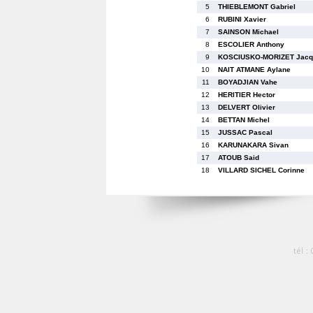
5
THIEBLEMONT Gabriel
6
RUBINI Xavier
7
SAINSON Michael
8
ESCOLIER Anthony
9
KOSCIUSKO-MORIZET Jacqu
10
NAIT ATMANE Aylane
11
BOYADJIAN Vahe
12
HERITIER Hector
13
DELVERT Olivier
14
BETTAN Michel
15
JUSSAC Pascal
16
KARUNAKARA Sivan
17
ATOUB Said
18
VILLARD SICHEL Corinne
tél :