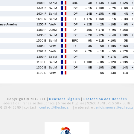
1509 F
SenM
BRE
- 4B
+ 13N
+ 14B
+ 12N
+
1441 F
SepM
IDF
- 1N
+ 18B
- 7N
+ 9B
+
1634 F
SenM
IDF
- 14B
+ 15N
+ 6B
- 4N
+
1650 N
SenM
IDF
+ 17N
+ 16B
- 1N
- 3B
+
es-Antoine
1255 F
VetM
IDF
+ 12B
- 2N
- 10B
- 6N
+
1469 F
JunM
IDF
- 16N
+ 17B
+ 9N
+ 15B
1435 F
SenM
IDF
- 2B
- 12N
- 4B
+ 18N
+
1550 E
SenM
BFC
- 9N
+ 11B
+ 16N
- 5B
1305 F
VetM
IDF
- 3N
- 5B
+ 18N
= 16B
1262 F
VetM
IDF
+ 7N
- 1B
- 5N
+ 17B
1309 F
SepM
IDF
- 7B
+ 17N
- 10N
1100 E
SepM
IDF
+ 10B
- 8N
- 12B
= 13N
1300 E
SepM
IDF
- 8B
- 10N
- 15B
- 14N
+
1199 E
VetM
- 6N
- 13B
- 11B
-
Copyright © 2015 FFE |
Mentions légales
|
Protection des données
Fédération Française des Echecs |
6 rue de l'Eglise | 92600 ASNIERES SUR SEINE
01 39 44 65 80
| contact :
contact@ffechecs.fr
| webmestre :
erick.mouret@echecs.as