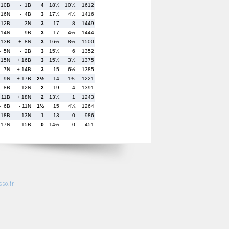
 10B
- 1B
4
18½
10½
1612
 16N
- 4B
3
17½
4½
1416
 12B
- 3N
3
17
8
1449
 14N
- 9B
3
17
4½
1444
 13B
+ 8N
3
16½
8½
1500
- 5N
- 2B
3
15½
6
1352
 15N
+ 16B
3
15½
3½
1375
- 7N
+ 14B
3
15
6½
1385
- 9N
+ 17B
2½
14
1¾
1221
- 8B
- 12N
2
19
4
1391
- 11B
+ 18N
2
13½
1
1243
- 6B
- 11N
1½
15
4¼
1264
 18B
- 13N
1
13
0
986
 17N
- 15B
0
14½
0
451
so.fr