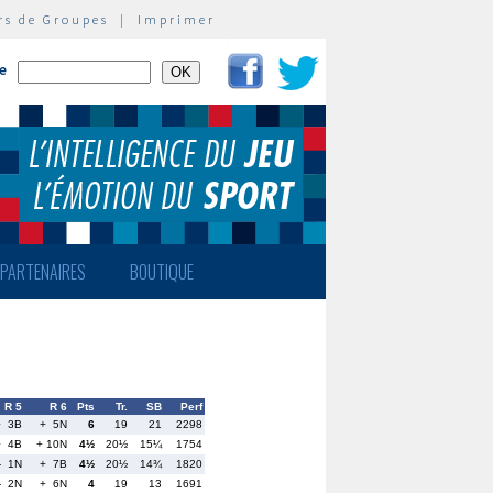
rs de Groupes
|
Imprimer
te
PARTENAIRES
BOUTIQUE
R 5
R 6
Pts
Tr.
SB
Perf
+ 3B
+ 5N
6
19
21
2298
+ 4B
+ 10N
4½
20½
15¼
1754
- 1N
+ 7B
4½
20½
14¾
1820
- 2N
+ 6N
4
19
13
1691