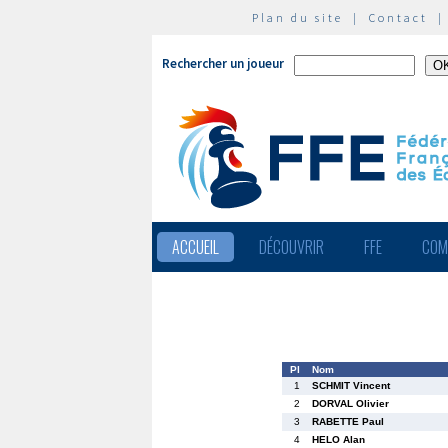
Plan du site
|
Contact
Rechercher un joueur
ACCUEIL
DÉCOUVRIR
FFE
COM
Pl
Nom
1
SCHMIT Vincent
2
DORVAL Olivier
3
RABETTE Paul
4
HELO Alan