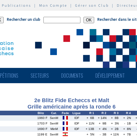
|
Publications
|
Mon Compte
|
Gérer son Club
|
Directeu
Rechercher un club
Rechercher dans le si
PÉTITIONS
SECTEURS
DOCUMENTS
DÉVELOPPEMENT
2e Blitz Fide Echeccs et Malt
Grille américaine après la ronde 6
Blitz
Cat.
Fede
Ligue
R 1
R 2
R 3
R 4
1960 F
SenM
IDF
+ 6B
+ 14N
+ 8B
+ 2N
1703 F
SenM
IDF
+ 11N
+ 9B
= 3N
- 1B
1690 F
MinM
IDF
+ 13B
+ 4N
= 2B
+ 8N
1199 E
SenM
+ 5N
- 3B
+ 11N
+ 7B