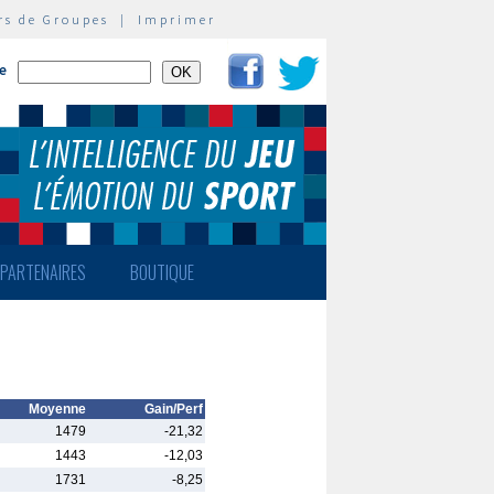
rs de Groupes
|
Imprimer
te
PARTENAIRES
BOUTIQUE
Moyenne
Gain/Perf
1479
-21,32
1443
-12,03
1731
-8,25