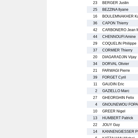
23
BERGER Justin
25
BEZZINA Ilyane
16
BOULEMNAKHER Ka
36
CAPON Thierry
42
CARBONERO Jean 
44
CHENNOUFI Amine
29
COQUELIN Philippe
37
CORMIER Thierry
20
DIAGARADJIN Vijay
34
DORVAL Olivier
21
FARWAGI Pierre
39
FORGET Cyril
11
GAUDIN Eric
2
GAZIELLO Marc
27
GHEORGHIN Felix
4
GNOUNEWOU FOPA 
10
GREER Nigel
13
HUMBERT Patrick
22
JOUY Guy
14
KANNENGIESSER Ph