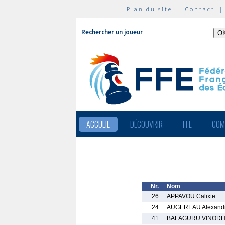
Plan du site
|
Contact
Rechercher un joueur
ACCUEIL
DÉCOUVRIR
FFE
COM
Nr.
Nom
26
APPAVOU Calixte
24
AUGEREAU Alexand
41
BALAGURU VINOD