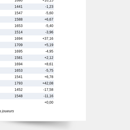
1680
+10,15
1441
-1,23
1547
-5,60
1588
+6,67
1653
-5,40
1514
-3,96
1694
+37,16
1709
+5,19
1695
-4,95
1581
+2,12
1694
+8,61
1653
-5,75
1541
+6,78
1793
+42,08
1452
-17,58
1548
-11,16
+0,00
s joueurs