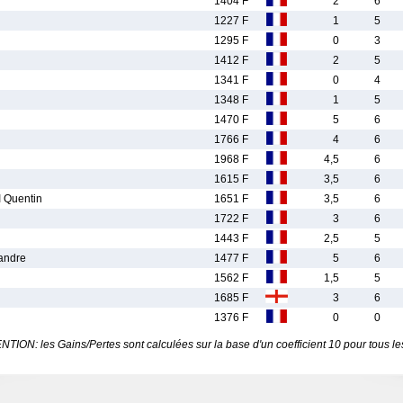
1404 F
2
6
1227 F
1
5
1295 F
0
3
1412 F
2
5
1341 F
0
4
1348 F
1
5
1470 F
5
6
1766 F
4
6
1968 F
4,5
6
1615 F
3,5
6
Quentin
1651 F
3,5
6
1722 F
3
6
1443 F
2,5
5
andre
1477 F
5
6
1562 F
1,5
5
1685 F
3
6
1376 F
0
0
TION: les Gains/Pertes sont calculées sur la base d'un coefficient 10 pour tous le