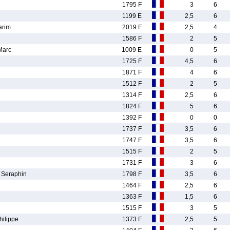
1795 F
3
6
1199 E
2,5
6
rim
2019 F
2,5
4
1586 F
2
5
Marc
1009 E
0
5
1725 F
4,5
6
1871 F
4
6
1512 F
2
5
1314 F
2,5
6
1824 F
5
6
1392 F
0
0
1737 F
3,5
6
1747 F
3,5
6
1515 F
2
5
1731 F
3
6
Seraphin
1798 F
3,5
6
1464 F
2,5
6
1363 F
1,5
6
1515 F
3
5
ilippe
1373 F
2,5
5