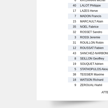
6
KATZAHIAN Michel
40
LALOT Philippe
17
LAZES Herve
7
MADON Francis
15
MARCAULT Alain
35
NOEL Fabrice
32
ROSSET Sandro
3
ROSSI Jeremie
31
ROUILLON Robin
12
ROUSSAT Fabien
43
SANCHEZ-NARBONI 
8
SEILLON Geoffrey
19
SOUQUET Adrien
5
STATHOPULOS Alex
38
TEISSIER Maxime
18
WATSON Richard
9
ZEROUALI Nahil
ATTEN