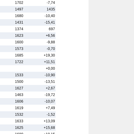
1702
-7,74
1497
1435
1680
-10,40
1431
-15,41
1374
697
1623
+6,56
1600
-9,88
1573
-0,70
1685
+19,30
1722
+11,51
+0,00
1533
-10,90
1500
-13,51
1627
+2,67
1463
-19,72
1606
-10,07
1619
+7,49
1532
-1,52
1633
+13,09
1625
+15,68