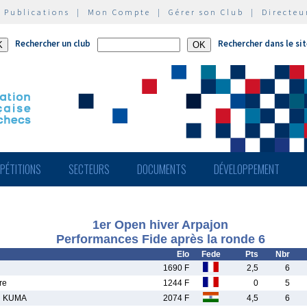
|
Publications
|
Mon Compte
|
Gérer son Club
|
Directeu
Rechercher un club
Rechercher dans le si
PÉTITIONS
SECTEURS
DOCUMENTS
DÉVELOPPEMENT
1er Open hiver Arpajon
Performances Fide après la ronde 6
Elo
Fede
Pts
Nbr
1690 F
2,5
6
re
1244 F
0
5
H KUMA
2074 F
4,5
6