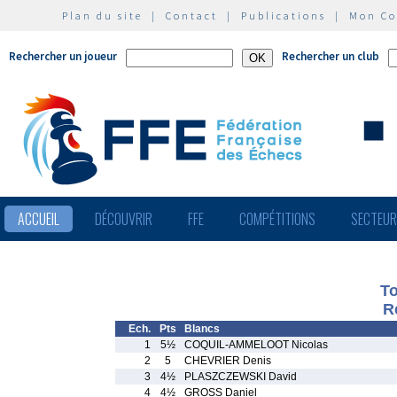
Plan du site
|
Contact
|
Publications
|
Mon C
Rechercher un joueur
Rechercher un club
ACCUEIL
DÉCOUVRIR
FFE
COMPÉTITIONS
SECTEU
To
R
Ech.
Pts
Blancs
1
5½
COQUIL-AMMELOOT Nicolas
2
5
CHEVRIER Denis
3
4½
PLASZCZEWSKI David
4
4½
GROSS Daniel