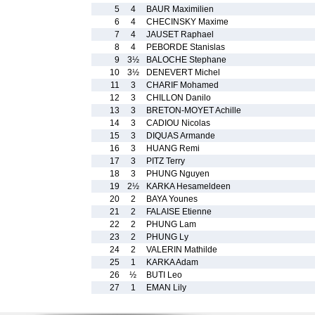
5
4
BAUR Maximilien
6
4
CHECINSKY Maxime
7
4
JAUSET Raphael
8
4
PEBORDE Stanislas
9
3½
BALOCHE Stephane
10
3½
DENEVERT Michel
11
3
CHARIF Mohamed
12
3
CHILLON Danilo
13
3
BRETON-MOYET Achille
14
3
CADIOU Nicolas
15
3
DIQUAS Armande
16
3
HUANG Remi
17
3
PITZ Terry
18
3
PHUNG Nguyen
19
2½
KARKA Hesameldeen
20
2
BAYA Younes
21
2
FALAISE Etienne
22
2
PHUNG Lam
23
2
PHUNG Ly
24
2
VALERIN Mathilde
25
1
KARKA Adam
26
½
BUTI Leo
27
1
EMAN Lily