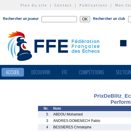
Plan du site
|
Contact
|
Publications
|
Mon C
Rechercher un joueur
Rechercher un club
ACCUEIL
DÉCOUVRIR
FFE
COMPÉTITIONS
SECTEU
PrixDeBlitz_E
Perform
Nr.
Nom
5
ABDOU Mohamed
3
ANDRES-DOMENECH Pablo
4
BESSIERES Christophe