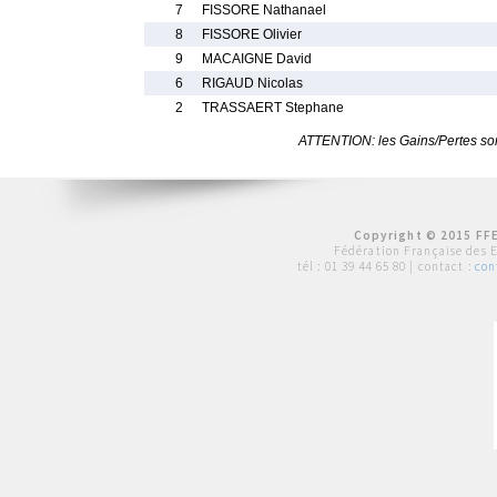
7
FISSORE Nathanael
8
FISSORE Olivier
9
MACAIGNE David
6
RIGAUD Nicolas
2
TRASSAERT Stephane
ATTENTION: les Gains/Pertes sont
Copyright © 2015 FFE
Fédération Française des 
tél :
01 39 44 65 80
| contact :
con