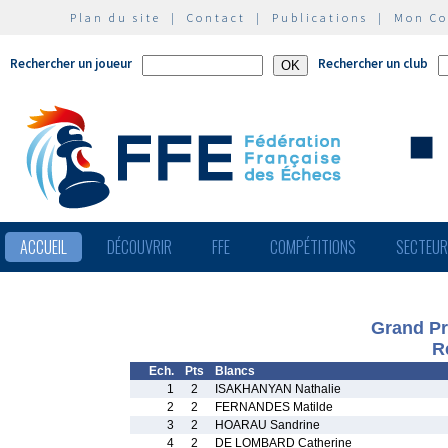
Plan du site
|
Contact
|
Publications
|
Mon C
Rechercher un joueur
Rechercher un club
ACCUEIL
DÉCOUVRIR
FFE
COMPÉTITIONS
SECTEU
Grand Pri
R
Ech.
Pts
Blancs
1
2
ISAKHANYAN Nathalie
2
2
FERNANDES Matilde
3
2
HOARAU Sandrine
4
2
DE LOMBARD Catherine