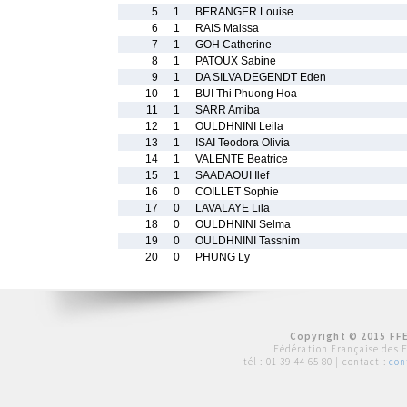
5
1
BERANGER Louise
6
1
RAIS Maissa
7
1
GOH Catherine
8
1
PATOUX Sabine
9
1
DA SILVA DEGENDT Eden
10
1
BUI Thi Phuong Hoa
11
1
SARR Amiba
12
1
OULDHNINI Leila
13
1
ISAI Teodora Olivia
14
1
VALENTE Beatrice
15
1
SAADAOUI Ilef
16
0
COILLET Sophie
17
0
LAVALAYE Lila
18
0
OULDHNINI Selma
19
0
OULDHNINI Tassnim
20
0
PHUNG Ly
Copyright © 2015 FFE
Fédération Française des 
tél :
01 39 44 65 80
| contact :
con