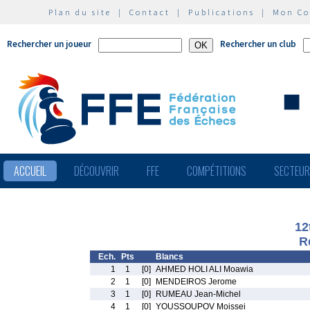
Plan du site
|
Contact
|
Publications
|
Mon C
Rechercher un joueur
Rechercher un club
ACCUEIL
DÉCOUVRIR
FFE
COMPÉTITIONS
SECTEU
12
R
Ech.
Pts
Blancs
1
1
[0]
AHMED HOLI ALI Moawia
2
1
[0]
MENDEIROS Jerome
3
1
[0]
RUMEAU Jean-Michel
4
1
[0]
YOUSSOUPOV Moissei