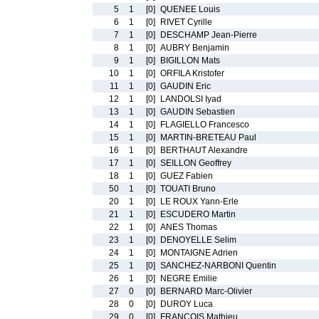
5
1
[0]
QUENEE Louis
6
1
[0]
RIVET Cyrille
7
1
[0]
DESCHAMP Jean-Pierre
8
1
[0]
AUBRY Benjamin
9
1
[0]
BIGILLON Mats
10
1
[0]
ORFILA Kristofer
11
1
[0]
GAUDIN Eric
12
1
[0]
LANDOLSI Iyad
13
1
[0]
GAUDIN Sebastien
14
1
[0]
FLAGIELLO Francesco
15
1
[0]
MARTIN-BRETEAU Paul
16
1
[0]
BERTHAUT Alexandre
17
1
[0]
SEILLON Geoffrey
18
1
[0]
GUEZ Fabien
50
1
[0]
TOUATI Bruno
20
1
[0]
LE ROUX Yann-Erle
21
1
[0]
ESCUDERO Martin
22
1
[0]
ANES Thomas
23
1
[0]
DENOYELLE Selim
24
1
[0]
MONTAIGNE Adrien
25
1
[0]
SANCHEZ-NARBONI Quentin
26
1
[0]
NEGRE Emilie
27
0
[0]
BERNARD Marc-Olivier
28
0
[0]
DUROY Luca
29
0
[0]
FRANCOIS Mathieu