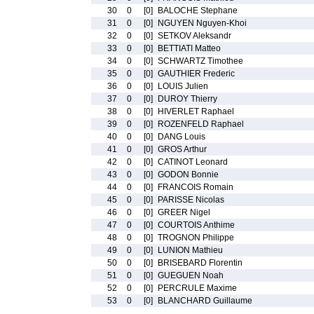
30
0
[0]
BALOCHE Stephane
31
0
[0]
NGUYEN Nguyen-Khoi
32
0
[0]
SETKOV Aleksandr
33
0
[0]
BETTIATI Matteo
34
0
[0]
SCHWARTZ Timothee
35
0
[0]
GAUTHIER Frederic
36
0
[0]
LOUIS Julien
37
0
[0]
DUROY Thierry
38
0
[0]
HIVERLET Raphael
39
0
[0]
ROZENFELD Raphael
40
0
[0]
DANG Louis
41
0
[0]
GROS Arthur
42
0
[0]
CATINOT Leonard
43
0
[0]
GODON Bonnie
44
0
[0]
FRANCOIS Romain
45
0
[0]
PARISSE Nicolas
46
0
[0]
GREER Nigel
47
0
[0]
COURTOIS Anthime
48
0
[0]
TROGNON Philippe
49
0
[0]
LUNION Mathieu
50
0
[0]
BRISEBARD Florentin
51
0
[0]
GUEGUEN Noah
52
0
[0]
PERCRULE Maxime
53
0
[0]
BLANCHARD Guillaume