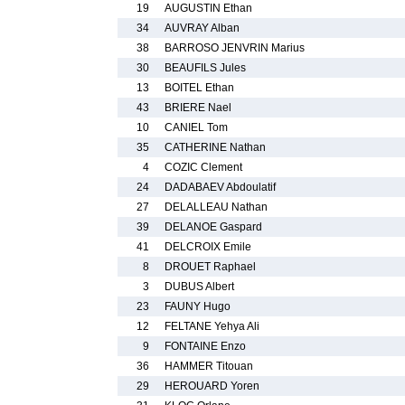
19
AUGUSTIN Ethan
34
AUVRAY Alban
38
BARROSO JENVRIN Marius
30
BEAUFILS Jules
13
BOITEL Ethan
43
BRIERE Nael
10
CANIEL Tom
35
CATHERINE Nathan
4
COZIC Clement
24
DADABAEV Abdoulatif
27
DELALLEAU Nathan
39
DELANOE Gaspard
41
DELCROIX Emile
8
DROUET Raphael
3
DUBUS Albert
23
FAUNY Hugo
12
FELTANE Yehya Ali
9
FONTAINE Enzo
36
HAMMER Titouan
29
HEROUARD Yoren