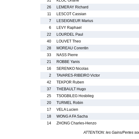
31
KLOC Orlane
26
LEMERAY Richard
11
LESCOT Cassian
7
LESEIGNEUR Marius
6
LEVY Raphael
22
LOURDEL Paul
40
LOUVET Theo
28
MOREAU Corentin
33
NASS Pierre
21
ROBBE Yanis
16
SERENKO Nicolas
2
TAVARES-RIBEIRO Victor
42
TEKPOR Ruben
37
THEBAULT Hugo
25
TSOGBILEG Hosbileg
20
TURMEL Robin
17
VELA Lucien
18
WONG A FA Sacha
14
ZHONG Charles-Henzo
ATTENTION: les Gains/Pertes sont