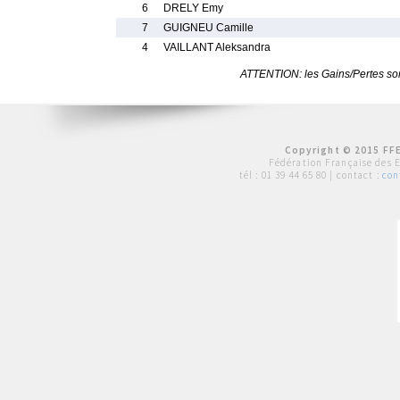
6
DRELY Emy
7
GUIGNEU Camille
4
VAILLANT Aleksandra
ATTENTION: les Gains/Pertes sont
Copyright © 2015 FFE
Fédération Française des 
tél :
01 39 44 65 80
| contact :
con