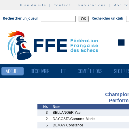
Plan du site
|
Contact
|
Publications
|
Mon C
Rechercher un joueur
Rechercher un club
ACCUEIL
DÉCOUVRIR
FFE
COMPÉTITIONS
SECTEU
Champion
Perform
Nr.
Nom
3
BELLANGER Yael
2
DA COSTA Garance -Marie
5
DEMAN Constance