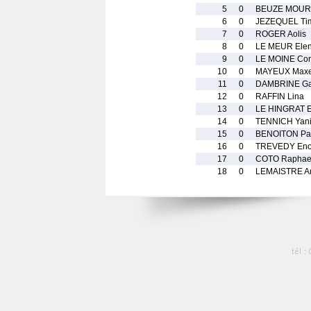
5
0
BEUZE MOUR
6
0
JEZEQUEL Ti
7
0
ROGER Aolis
8
0
LE MEUR Ele
9
0
LE MOINE Cor
10
0
MAYEUX Max
11
0
DAMBRINE Ga
12
0
RAFFIN Lina
13
0
LE HINGRAT E
14
0
TENNICH Yan
15
0
BENOITON Pa
16
0
TREVEDY Eno
17
0
COTO Raphae
18
0
LEMAISTRE A
tél :