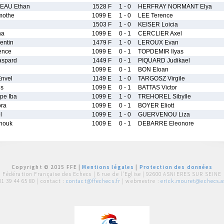
EAU Ethan
1528 F
1 - 0
HERFRAY NORMANT Elya
mothe
1099 E
1 - 0
LEE Terence
1503 F
1 - 0
KEISER Loicia
na
1099 E
0 - 1
CERCLIER Axel
entin
1479 F
1 - 0
LEROUX Evan
ence
1099 E
0 - 1
TOPDEMIR Ilyas
spard
1449 F
0 - 1
PIQUARD Judikael
1099 E
0 - 1
BON Eloan
nvel
1149 E
1 - 0
TARGOSZ Virgile
is
1099 E
0 - 1
BATTAS Victor
pe Iba
1099 E
1 - 0
TREHOREL Sibylle
ra
1099 E
0 - 1
BOYER Eliott
l
1099 E
1 - 0
GUERVENOU Liza
nouk
1009 E
0 - 1
DEBARRE Eleonore
Copyright © 2015 FFE |
Mentions légales
|
Protection des données
Fédération Française des Echecs |
6 rue de l'Eglise | 92600 ASNIERES SUR SEINE
01 39 44 65 80
| contact :
contact@ffechecs.fr
| webmestre :
erick.mouret@echecs.as