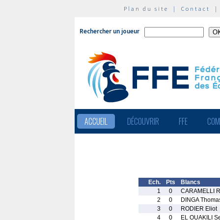
Plan du site
|
Contact
Rechercher un joueur
ACCUEIL
DÉCOUVRIR
FFE
COM
Ech.
Pts
Blancs
1
0
CARAMELLI R
2
0
DINGA Thoma
3
0
RODIER Eliot
4
0
EL OUAKILI S