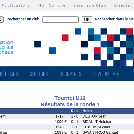
|
Publications
|
Mon Compte
|
Gérer son Club
|
Directeu
Rechercher un club
Rechercher dans le si
PÉTITIONS
SECTEURS
DOCUMENTS
DÉVELOPPEMENT
Tournoi U12
Résultats de la ronde 1
Res.
Noirs
emi
1717 F
1 - 0
DESTOR Jean
s
1099 E
0 - 1
BIDAULT Heloise
1543 F
1 - 0
EL IDRISSI Wael
elma
1099 E
0 - 1
SAVANT-ROS Ganael