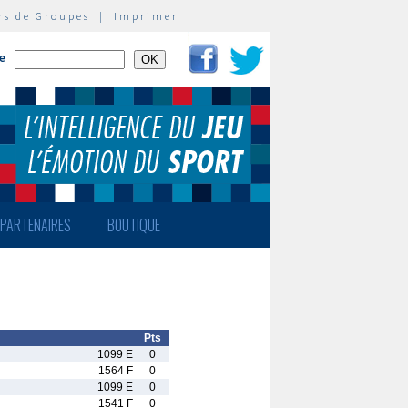
rs de Groupes
|
Imprimer
te
PARTENAIRES
BOUTIQUE
Pts
1099 E
0
1564 F
0
1099 E
0
1541 F
0