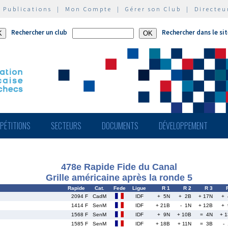
|
Publications
|
Mon Compte
|
Gérer son Club
|
Directeu
Rechercher un club
Rechercher dans le si
PÉTITIONS
SECTEURS
DOCUMENTS
DÉVELOPPEMENT
478e Rapide Fide du Canal
Grille américaine après la ronde 5
Rapide
Cat.
Fede
Ligue
R 1
R 2
R 3
2094 F
CadM
IDF
+ 5N
+ 2B
+ 17N
+ 
1414 F
SenM
IDF
+ 21B
- 1N
+ 12B
+ 
1568 F
SenM
IDF
+ 9N
+ 10B
= 4N
+ 
1585 F
SenM
IDF
+ 18B
+ 11N
= 3B
-