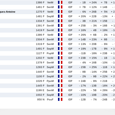
1386 F
VetM
IDF
- 1B
+ 24N
= 7B
+ 
1461 F
SenM
IDF
+ 7B
= 12N
+ 14B
-
ues-Antoine
1270 F
VetM
IDF
- 6N
+ 26B
= 5N
+ 
1481 F
SepM
IDF
+ 20N
+ 22B
- 13N
+ 
1334 F
SenM
IDF
- 3B
+ 21N
+ 15B
-
1391 F
SenM
IDF
+ 25B
- 3N
+ 18B
+ 
1419 F
SenM
IDF
+ 16N
- 4B
+ 19N
- 
1386 F
VetM
IDF
+ 26N
= 6B
- 2N
+ 
1504 F
SenM
IDF
= 14B
+ 23N
+ 8B
-
1319 F
SenM
IDF
= 13N
+ 20B
- 6N
-
1491 F
SepM
IDF
+ 19N
- 17B
- 9N
= 
1127 F
PupM
IDF
- 11B
- 18N
+ 23B
= 
1202 F
VetM
IDF
+ 23B
+ 15N
- 1B
- 
1378 F
SenM
IDF
- 4N
+ 16B
- 10N
- 
1293 F
SepM
IDF
- 15B
+ 25N
- 11B
+ 
1440 F
SenM
IDF
- 8B
- 14N
+ 25B
+ 
1100 F
SepM
IDF
- 2N
- 9B
= 22N
+ 
1026 F
PpoM
IDF
+ 24B
- 8N
= 21B
-
1445 F
SenM
IDF
- 17N
- 13B
- 16N
+ 
1199 E
SenM
IDF
- 22N
- 5B
+ 26N
- 
1002 F
SepM
IDF
- 10N
- 19B
- 20N
- 
950 N
PouF
IDF
- 12B
- 7N
- 24B
- 