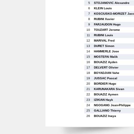
5
STOJANOVIC Alexandre
6
KLEIN Louis
7
KOSCIUSKO-MORIZET Jacq
8
RUBINI Xavier
9
FARJAUDON Hugo
10
TOUZART Jerome
11
RUBINI Louis
12
MARIVAL Fred
13
DURET Simon
14
HAMMERLE Jose
15
MOSTEFAI Malik
16
BOUAZIZ Ayden
17
DELVERT Olivier
18
BOYADJIAN Vahe
19
JUSSAC Pascal
20
BORDIER Hugo
21
KARUNAKARA Sivan
22
BOUAZIZ Aymen
23
IZIKIAN Hayk
24
NGOGANG Jean-Philippe
25
GALLIANO Thierry
26
BOUAZIZ Inaya