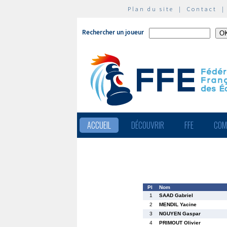
Plan du site
|
Contact
Rechercher un joueur
ACCUEIL
DÉCOUVRIR
FFE
COM
Pl
Nom
1
SAAD Gabriel
2
MENDIL Yacine
3
NGUYEN Gaspar
4
PRIMOUT Olivier