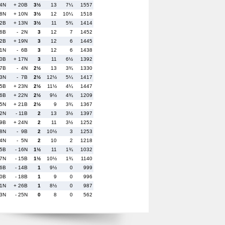
14N
+ 20B
3½
13
7¼
1557
 8N
+ 10N
3½
12
10¼
1518
22B
+ 13N
3½
11
5¾
1414
6B
- 2N
3
12
7
1452
 2B
+ 19N
3
12
6
1445
11N
- 6B
3
12
6
1438
10B
+ 17N
3
11
6½
1392
17B
- 4N
2½
13
3¾
1330
 3N
- 7B
2½
12½
5¼
1417
 5B
+ 23N
2½
11½
4¼
1447
16B
+ 22N
2½
9½
4¾
1209
15N
+ 21B
2½
9
3¾
1367
12N
- 11B
2
13
3½
1397
19B
+ 24N
2
11
3½
1252
18N
- 9B
2
10½
3
1253
24N
- 5N
2
10
2
1218
25B
- 16N
1½
11
1¾
1032
 7N
- 15B
1½
10½
1¾
1140
26B
- 14B
1
9½
0
999
20B
- 18B
1
9
0
996
21N
+ 26B
1
8½
0
987
23N
- 25N
0
8
0
562