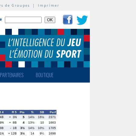
rs de Groupes
|
Imprimer
te
PARTENAIRES
BOUTIQUE
R 4
R 5
Pts
Tr.
SB
Perf
4B
+ 3N
5
14½
16½
2371
9N
+ 8B
4
13½
10
1663
13B
- 1B
3½
14½
10¼
1705
 1N
+ 12B
3½
14
9¼
1696