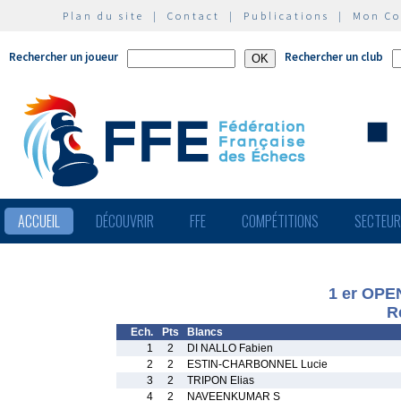
Plan du site
|
Contact
|
Publications
|
Mon C
Rechercher un joueur
Rechercher un club
ACCUEIL
DÉCOUVRIR
FFE
COMPÉTITIONS
SECTEU
1 er OPE
R
Ech.
Pts
Blancs
1
2
DI NALLO Fabien
2
2
ESTIN-CHARBONNEL Lucie
3
2
TRIPON Elias
4
2
NAVEENKUMAR S