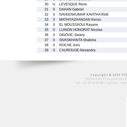
30
½
LEVESQUE Rene
31
0
DAHAN Gabriel
32
0
NAVEENKUMAR KAVITHA Ridit
33
0
MATHIYAZHANGAN Kenzo
34
0
EL MOUSSAOUI Rayane
35
0
LUNION HONORAT Nicolas
36
0
GIGOVIC Swany
37
0
SIVASKHANTA Shabina
38
0
ROCHE Joris
39
0
CAUROUGE Alexandra
Copyright © 2015 FFE
Fédération Française des 
tél :
01 39 44 65 80
| contact :
con