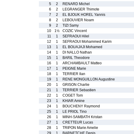
5
2
RENARD Michel
6
2
LEGRANGER Thimote
7
2
EL BJOUK HOREL Yannis
8
2
LEBOUVIER Noam
9
2
TIZI Samy
10
1½
COZIC Vincent
11
1
SEFRAOUI Hilel
12
1
SEFRAOUI Mohammed Karim
13
1
EL BOUAJAJI Mohamed
14
1
DI NALLO Nathan
15
1
BARIL Theodore
16
1
ARCHAMBAULT Matteo
17
1
PEIGNE Marie
18
1
TERRIER Ilan
19
1
RENE MONGUILLON Augustine
20
1
GRISON Charlie
21
1
TERRIER Sebastien
22
1
COGET Tom
23
1
KHIAR Amine
24
1
BOUCHENY Raymond
25
1
LE PRIOL Tino
26
1
MINH-SAMBATH Kristan
27
1
CRETTEUR Lucas
28
1
TRIPON Marie Amelie
29
1
BARNETCHE Denis