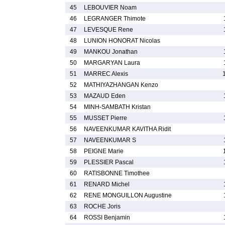
45
LEBOUVIER Noam
46
LEGRANGER Thimote
47
LEVESQUE Rene
48
LUNION HONORAT Nicolas
49
MANKOU Jonathan
50
MARGARYAN Laura
51
MARREC Alexis
52
MATHIYAZHANGAN Kenzo
53
MAZAUD Eden
54
MINH-SAMBATH Kristan
55
MUSSET Pierre
56
NAVEENKUMAR KAVITHA Ridit
57
NAVEENKUMAR S
58
PEIGNE Marie
59
PLESSIER Pascal
60
RATISBONNE Timothee
61
RENARD Michel
62
RENE MONGUILLON Augustine
63
ROCHE Joris
64
ROSSI Benjamin