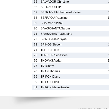
65
SALVADOR Christine
66
SEFRAOUI Hilel
67
SEFRAOUI Mohammed Karim
68
SEFRAOUI Yasmine
69
SHARMA Akshaj
70
SIVASKHANTA Saromi
71
SIVASKHANTA Shabina
72
SPINOS Pinto Syah
73
SPINOS Steven
74
TERRIER Ilan
75
TERRIER Sebastien
76
THOMAS Aedan
77
TIZI Samy
78
TRAN Thomas
79
TRIPON Diane
80
TRIPON Elias
81
TRIPON Marie Amelie