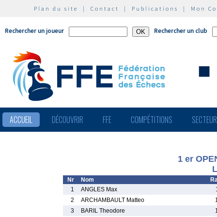
Plan du site
|
Contact
|
Publications
|
Mon C
Rechercher un joueur
Rechercher un club
ACCUEIL
DÉCOUVRIR
FFE
COMPÉTITIONS
SECTEU
1 er OPE
L
Nr
Nom
Ra
1
ANGLES Max
2
ARCHAMBAULT Matteo
3
BARIL Theodore