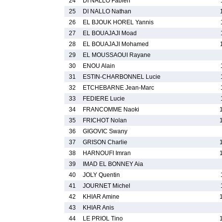
24
DI NALLO Fabien
25
DI NALLO Nathan
26
EL BJOUK HOREL Yannis
27
EL BOUAJAJI Moad
28
EL BOUAJAJI Mohamed
29
EL MOUSSAOUI Rayane
30
ENOU Alain
31
ESTIN-CHARBONNEL Lucie
32
ETCHEBARNE Jean-Marc
33
FEDIERE Lucie
34
FRANCOMME Naoki
35
FRICHOT Nolan
36
GIGOVIC Swany
37
GRISON Charlie
38
HARNOUFI Imran
39
IMAD EL BONNEY Aia
40
JOLY Quentin
41
JOURNET Michel
42
KHIAR Amine
43
KHIAR Anis
44
LE PRIOL Tino