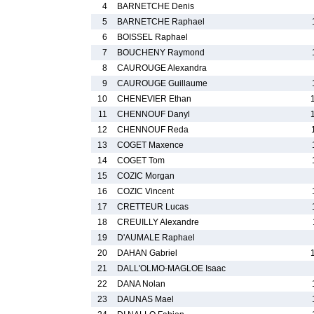
4
BARNETCHE Denis
5
BARNETCHE Raphael
6
BOISSEL Raphael
7
BOUCHENY Raymond
8
CAUROUGE Alexandra
9
CAUROUGE Guillaume
10
CHENEVIER Ethan
11
CHENNOUF Danyl
12
CHENNOUF Reda
13
COGET Maxence
14
COGET Tom
15
COZIC Morgan
16
COZIC Vincent
17
CRETTEUR Lucas
18
CREUILLY Alexandre
19
D'AUMALE Raphael
20
DAHAN Gabriel
21
DALL'OLMO-MAGLOE Isaac
22
DANA Nolan
23
DAUNAS Mael