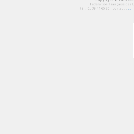
Copyright © 2015 FFE
Fédération Française des 
tél :
01 39 44 65 80
| contact :
con