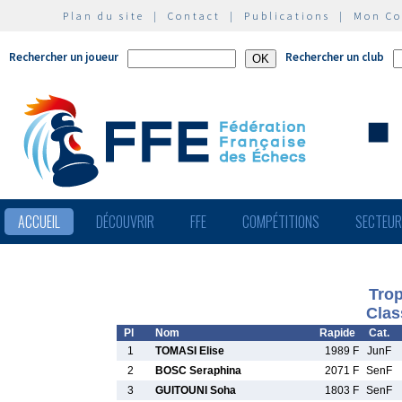
Plan du site
|
Contact
|
Publications
|
Mon C
Rechercher un joueur
Rechercher un club
ACCUEIL
DÉCOUVRIR
FFE
COMPÉTITIONS
SECTEU
Trop
Clas
Pl
Nom
Rapide
Cat.
1
TOMASI Elise
1989 F
JunF
2
BOSC Seraphina
2071 F
SenF
3
GUITOUNI Soha
1803 F
SenF