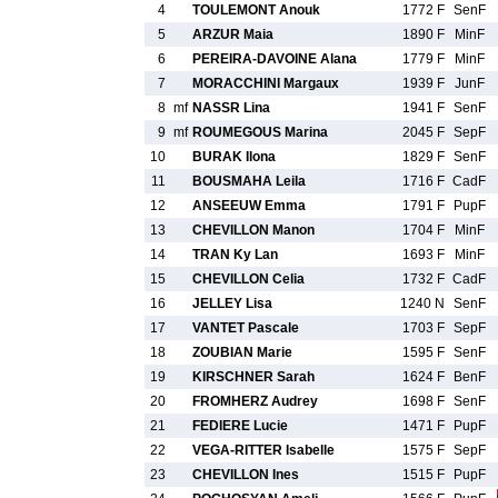
4
TOULEMONT Anouk
1772 F
SenF
5
ARZUR Maia
1890 F
MinF
6
PEREIRA-DAVOINE Alana
1779 F
MinF
7
MORACCHINI Margaux
1939 F
JunF
8
mf
NASSR Lina
1941 F
SenF
9
mf
ROUMEGOUS Marina
2045 F
SepF
10
BURAK Ilona
1829 F
SenF
11
BOUSMAHA Leila
1716 F
CadF
12
ANSEEUW Emma
1791 F
PupF
13
CHEVILLON Manon
1704 F
MinF
14
TRAN Ky Lan
1693 F
MinF
15
CHEVILLON Celia
1732 F
CadF
16
JELLEY Lisa
1240 N
SenF
17
VANTET Pascale
1703 F
SepF
18
ZOUBIAN Marie
1595 F
SenF
19
KIRSCHNER Sarah
1624 F
BenF
20
FROMHERZ Audrey
1698 F
SenF
21
FEDIERE Lucie
1471 F
PupF
22
VEGA-RITTER Isabelle
1575 F
SepF
23
CHEVILLON Ines
1515 F
PupF