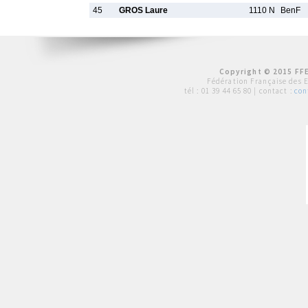
45
GROS Laure
1110 N
BenF
Copyright © 2015 FFE
Fédération Française des 
tél :
01 39 44 65 80
| contact :
con