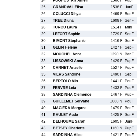
24
POGHOSYAN Ameli
1566 F
PupF
25
GRANDVAL Elisa
1538 F
JunF
26
COLUCCI Dihya
1469 F
BenF
27
TREE Djuna
1608 F
SenF
28
TURCU Laura
1514 F
MinF
29
LEFORT Sophie
1729 F
SenF
30
BIMONT Stephanie
1416 F
SenF
31
GELIN Helene
1427 F
SepF
32
MOUCHEL Anna
1290 N
BenF
33
LISSOWSKI Anna
1429 F
PupF
34
CARNET Anaelle
1527 F
PupF
35
VIERS Sandrine
1490 F
SepF
36
BERTOLO Alix
1441 F
PouF
37
FEBVRE Leia
1433 F
PouF
38
SARDINHA Clemence
1467 F
PupF
39
GUILLEMET Servane
1080 N
PouF
40
MAGIERA Morgane
1479 F
BenF
41
RAULET Aude
1425 F
SenF
42
DELHOUME Sarah
1605 F
JunF
43
BETSEY Charlotte
1160 N
PupF
44
SARDINHA Alice
1421 F
PouF