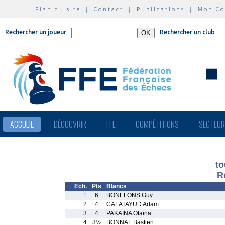
Plan du site
|
Contact
|
Publications
|
Mon C
Rechercher un joueur
Rechercher un club
ACCUEIL
DÉCOUVRIR
FFE
COMPÉTITIONS
SECTEU
to
R
Ech.
Pts
Blancs
1
6
BONEFONS Guy
2
4
CALATAYUD Adam
3
4
PAKAINA Ofaina
4
3½
BONNAL Bastien