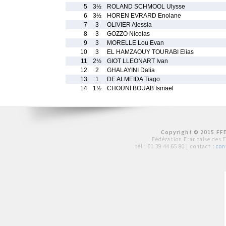
5
3½
ROLAND SCHMOOL Ulysse
6
3½
HOREN EVRARD Enolane
7
3
OLIVIER Alessia
8
3
GOZZO Nicolas
9
3
MORELLE Lou Evan
10
3
EL HAMZAOUY TOURABI Elias
11
2½
GIOT LLEONART Ivan
12
2
GHALAYINI Dalia
13
1
DE ALMEIDA Tiago
14
1½
CHOUNI BOUAB Ismael
Copyright © 2015 FFE
Fédération Française des 
tél :
01 39 44 65 80
| contact :
con