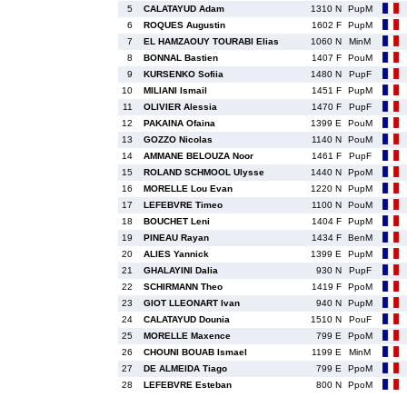
5
CALATAYUD Adam
1310 N
PupM
6
ROQUES Augustin
1602 F
PupM
7
EL HAMZAOUY TOURABI Elias
1060 N
MinM
8
BONNAL Bastien
1407 F
PouM
9
KURSENKO Sofiia
1480 N
PupF
10
MILIANI Ismail
1451 F
PupM
11
OLIVIER Alessia
1470 F
PupF
12
PAKAINA Ofaina
1399 E
PouM
13
GOZZO Nicolas
1140 N
PouM
14
AMMANE BELOUZA Noor
1461 F
PupF
15
ROLAND SCHMOOL Ulysse
1440 N
PpoM
16
MORELLE Lou Evan
1220 N
PupM
17
LEFEBVRE Timeo
1100 N
PouM
18
BOUCHET Leni
1404 F
PupM
19
PINEAU Rayan
1434 F
BenM
20
ALIES Yannick
1399 E
PupM
21
GHALAYINI Dalia
930 N
PupF
22
SCHIRMANN Theo
1419 F
PpoM
23
GIOT LLEONART Ivan
940 N
PupM
24
CALATAYUD Dounia
1510 N
PouF
25
MORELLE Maxence
799 E
PpoM
26
CHOUNI BOUAB Ismael
1199 E
MinM
27
DE ALMEIDA Tiago
799 E
PpoM
28
LEFEBVRE Esteban
800 N
PpoM