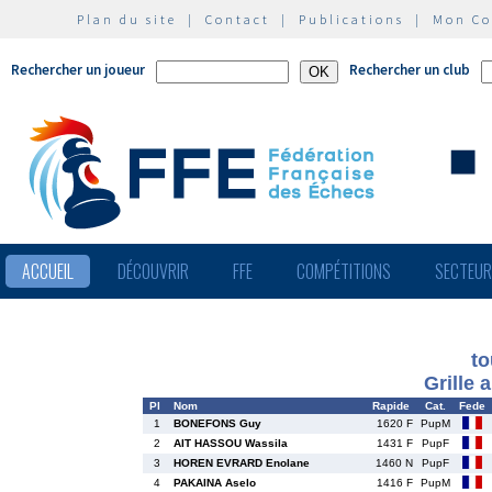
Plan du site
|
Contact
|
Publications
|
Mon C
Rechercher un joueur
Rechercher un club
ACCUEIL
DÉCOUVRIR
FFE
COMPÉTITIONS
SECTEU
to
Grille 
Pl
Nom
Rapide
Cat.
Fede
1
BONEFONS Guy
1620 F
PupM
2
AIT HASSOU Wassila
1431 F
PupF
3
HOREN EVRARD Enolane
1460 N
PupF
4
PAKAINA Aselo
1416 F
PupM