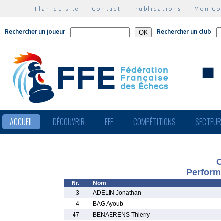
Plan du site
|
Contact
|
Publications
|
Mon C
Rechercher un joueur
Rechercher un club
ACCUEIL
DÉCOUVRIR
FFE
COMPÉTITIONS
SECTEU
O
Perform
Nr.
Nom
3
ADELIN Jonathan
4
BAG Ayoub
47
BENAERENS Thierry