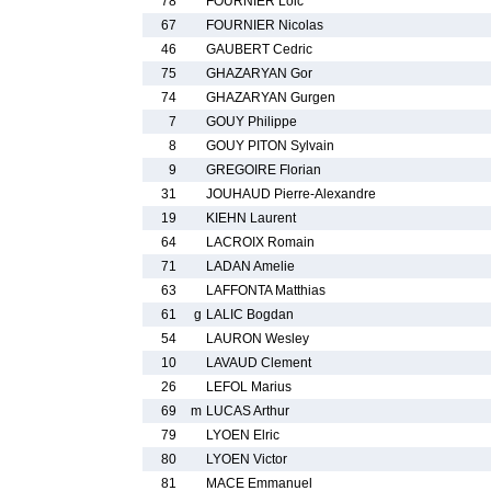
78
FOURNIER Loic
67
FOURNIER Nicolas
46
GAUBERT Cedric
75
GHAZARYAN Gor
74
GHAZARYAN Gurgen
7
GOUY Philippe
8
GOUY PITON Sylvain
9
GREGOIRE Florian
31
JOUHAUD Pierre-Alexandre
19
KIEHN Laurent
64
LACROIX Romain
71
LADAN Amelie
63
LAFFONTA Matthias
61
g
LALIC Bogdan
54
LAURON Wesley
10
LAVAUD Clement
26
LEFOL Marius
69
m
LUCAS Arthur
79
LYOEN Elric
80
LYOEN Victor
81
MACE Emmanuel