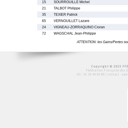
15
SOURROUILLE Michel
21
TALBOT Philippe
35
TEXIER Patrick
65
VERNOUILLET Lazare
24
VIGNEAU-ZORRAQUINO Cioran
72
WAGSCHAL Jean-Philippe
ATTENTION: les Gains/Pertes sont
Copyright © 2015 FFE
Fédération Française des 
tél :
01 39 44 65 80
| contact :
con