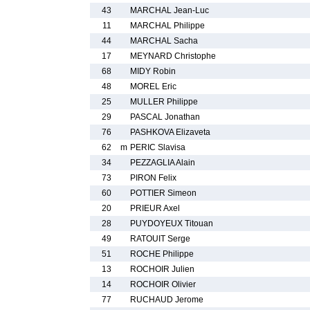
43
MARCHAL Jean-Luc
11
MARCHAL Philippe
44
MARCHAL Sacha
17
MEYNARD Christophe
68
MIDY Robin
48
MOREL Eric
25
MULLER Philippe
29
PASCAL Jonathan
76
PASHKOVA Elizaveta
62
m
PERIC Slavisa
34
PEZZAGLIA Alain
73
PIRON Felix
60
POTTIER Simeon
20
PRIEUR Axel
28
PUYDOYEUX Titouan
49
RATOUIT Serge
51
ROCHE Philippe
13
ROCHOIR Julien
14
ROCHOIR Olivier
77
RUCHAUD Jerome