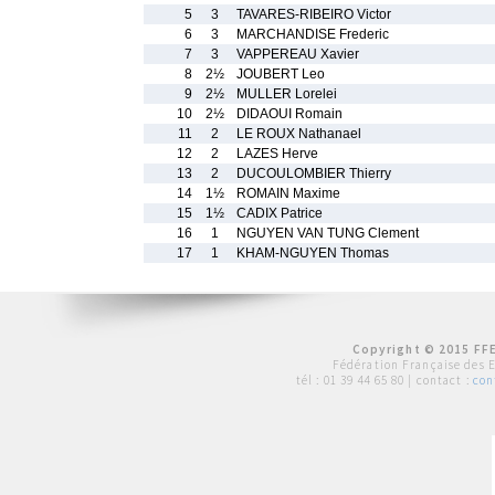
5
3
TAVARES-RIBEIRO Victor
6
3
MARCHANDISE Frederic
7
3
VAPPEREAU Xavier
8
2½
JOUBERT Leo
9
2½
MULLER Lorelei
10
2½
DIDAOUI Romain
11
2
LE ROUX Nathanael
12
2
LAZES Herve
13
2
DUCOULOMBIER Thierry
14
1½
ROMAIN Maxime
15
1½
CADIX Patrice
16
1
NGUYEN VAN TUNG Clement
17
1
KHAM-NGUYEN Thomas
Copyright © 2015 FFE
Fédération Française des 
tél :
01 39 44 65 80
| contact :
con