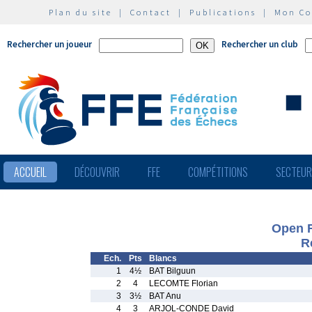
Plan du site
|
Contact
|
Publications
|
Mon C
Rechercher un joueur
Rechercher un club
ACCUEIL
DÉCOUVRIR
FFE
COMPÉTITIONS
SECTEU
Open F
R
Ech.
Pts
Blancs
1
4½
BAT Bilguun
2
4
LECOMTE Florian
3
3½
BAT Anu
4
3
ARJOL-CONDE David