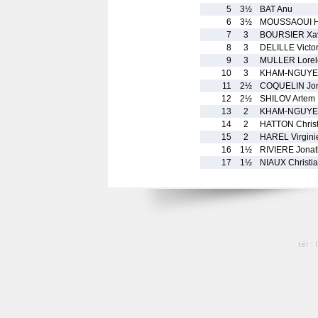
5
3½
BAT Anu
6
3½
MOUSSAOUI H
7
3
BOURSIER Xav
8
3
DELILLE Victo
9
3
MULLER Lorel
10
3
KHAM-NGUYEN
11
2½
COQUELIN Jo
12
2½
SHILOV Artem
13
2
KHAM-NGUYE
14
2
HATTON Christ
15
2
HAREL Virgini
16
1½
RIVIERE Jona
17
1½
NIAUX Christi
tél :