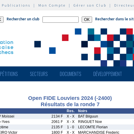
|
Publications
|
Mon Compte
|
Gérer son Club
|
Directeu
Rechercher un club
Rechercher dans le si
PÉTITIONS
SECTEURS
DOCUMENTS
DÉVELOPPEMENT
Open FIDE Louviers 2024 (-2400)
Résultats de la ronde 7
Res.
Noirs
Moissei
2134 F
X - X
BAT Bilguun
e-Yves
2061 F
X - X
RINGUET Noe
otime
2135 F
1 - 0
LECOMTE Florian
IRO Victor
1800 F
X - X
MARCHANDISE Frederic