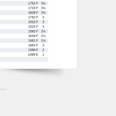
1752 F
3½
1716 F
3½
1928 F
3½
1782 F
3
1552 F
3
1525 F
3
1582 F
2½
1639 F
2½
1491 F
2½
1663 F
2
1588 F
2
1099 E
1
so.fr