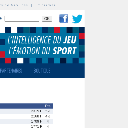
rs de Groupes
|
Imprimer
te
PARTENAIRES
BOUTIQUE
Pts
2315 F
5½
2168 F
4½
1709 F
4
1771 F
4