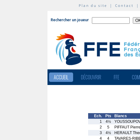
Plan du site
|
Contact
Rechercher un joueur
ACCUEIL
DÉCOUVRIR
FFE
COM
Ech.
Pts
Blancs
1
4½
YOUSSOUPOV 
2
5
PIFFAUT Pierr
3
4½
HERAULT The
4
4
TAVARES-RIBE