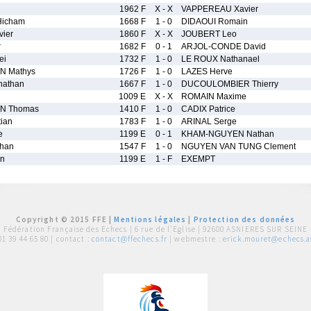
1962 F
X - X
VAPPEREAU Xavier
icham
1668 F
1 - 0
DIDAOUI Romain
ier
1860 F
X - X
JOUBERT Leo
r
1682 F
0 - 1
ARJOL-CONDE David
ei
1732 F
1 - 0
LE ROUX Nathanael
 Mathys
1726 F
1 - 0
LAZES Herve
nathan
1667 F
1 - 0
DUCOULOMBIER Thierry
1009 E
X - X
ROMAIN Maxime
N Thomas
1410 F
1 - 0
CADIX Patrice
ian
1783 F
1 - 0
ARINAL Serge
e
1199 E
0 - 1
KHAM-NGUYEN Nathan
than
1547 F
1 - 0
NGUYEN VAN TUNG Clement
an
1199 E
1 - F
EXEMPT
Copyright © 2015 FFE |
Mentions légales
|
Protection des données
Fédération Française des Echecs |
6 rue de l'Eglise | 92600 ASNIERES SUR SEINE
01 39 44 65 80
| contact :
contact@ffechecs.fr
| webmestre :
erick.mouret@echecs.as