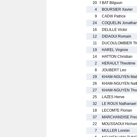
20
f
BAT Bilguun
4
BOURSIER Xavier
9
CADIX Patrice
24
COQUELIN Jonatha
16
DELILLE Victor
12
DIDAOUI Romain
11
DUCOULOMBIER Thi
19
HAREL Virginie
14
HATTON Christian
2
HERAULT Theotime
8
JOUBERT Leo
29
KHAM-NGUYEN Mat
26
KHAM-NGUYEN Nat
27
KHAM-NGUYEN Tho
25
LAZES Herve
32
LE ROUX Nathanael
18
LECOMTE Florian
37
MARCHANDISE Fred
22
MOUSSAOUI Hicha
7
MULLER Lorelei