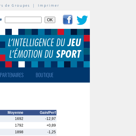
rs de Groupes
|
Imprimer
te
PARTENAIRES
BOUTIQUE
Moyenne
Gain/Perf
1692
-12,97
1792
+0,89
1898
-1,25