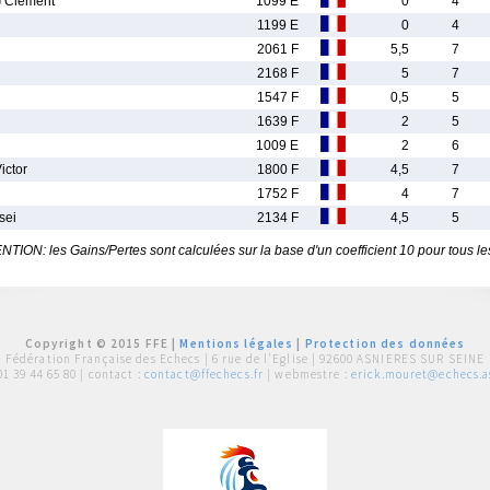
Clement
1099 E
0
4
1199 E
0
4
2061 F
5,5
7
2168 F
5
7
1547 F
0,5
5
1639 F
2
5
1009 E
2
6
ctor
1800 F
4,5
7
1752 F
4
7
sei
2134 F
4,5
5
TION: les Gains/Pertes sont calculées sur la base d'un coefficient 10 pour tous le
Copyright © 2015 FFE |
Mentions légales
|
Protection des données
Fédération Française des Echecs |
6 rue de l'Eglise | 92600 ASNIERES SUR SEINE
01 39 44 65 80
| contact :
contact@ffechecs.fr
| webmestre :
erick.mouret@echecs.as