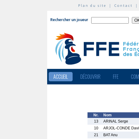
Plan du site
|
Contact
Rechercher un joueur
ACCUEIL
DÉCOUVRIR
FFE
COM
Nr.
Nom
13
ARINAL Serge
10
ARJOL-CONDE Davi
21
BAT Anu