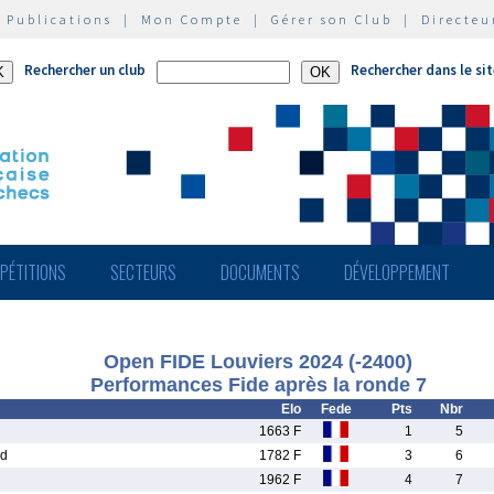
|
Publications
|
Mon Compte
|
Gérer son Club
|
Directeu
Rechercher un club
Rechercher dans le si
PÉTITIONS
SECTEURS
DOCUMENTS
DÉVELOPPEMENT
Open FIDE Louviers 2024 (-2400)
Performances Fide après la ronde 7
Elo
Fede
Pts
Nbr
1663 F
1
5
d
1782 F
3
6
1962 F
4
7