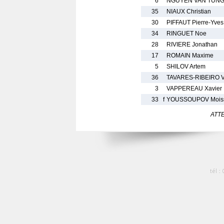
6
NGUYEN VAN TUNG 
35
NIAUX Christian
30
PIFFAUT Pierre-Yves
34
RINGUET Noe
28
RIVIERE Jonathan
17
ROMAIN Maxime
5
SHILOV Artem
36
TAVARES-RIBEIRO Vi
3
VAPPEREAU Xavier
33
f
YOUSSOUPOV Mois
ATTEN
tél :