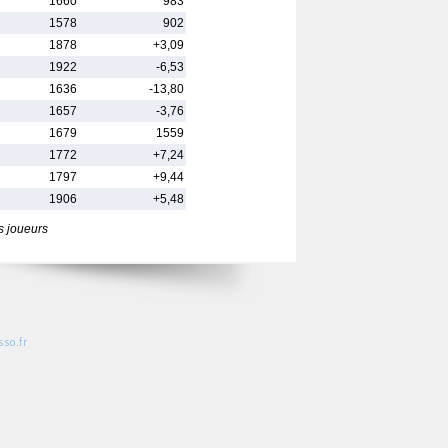
1660
983
1578
902
1878
+3,09
1922
-6,53
1636
-13,80
1657
-3,76
1679
1559
1772
+7,24
1797
+9,44
1906
+5,48
s joueurs
so.fr