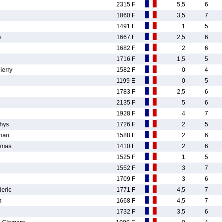
2315 F
5,5
6
1860 F
3,5
7
1491 F
1
5
n
1667 F
2,5
6
1682 F
2
6
1716 F
1,5
5
erry
1582 F
0
4
1199 E
0
5
1783 F
2,5
6
2135 F
5
6
1928 F
4
7
hys
1726 F
2
5
han
1588 F
2
6
mas
1410 F
2
6
1525 F
1
5
1552 F
3
7
1709 F
3
6
eric
1771 F
4,5
7
m
1668 F
4,5
7
1732 F
3,5
6