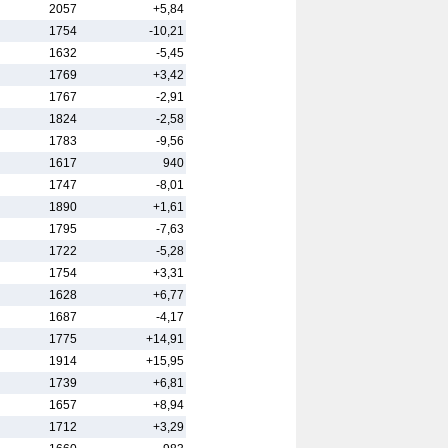
2057
+5,84
1754
-10,21
1632
-5,45
1769
+3,42
1767
-2,91
1824
-2,58
1783
-9,56
1617
940
1747
-8,01
1890
+1,61
1795
-7,63
1722
-5,28
1754
+3,31
1628
+6,77
1687
-4,17
1775
+14,91
1914
+15,95
1739
+6,81
1657
+8,94
1712
+3,29