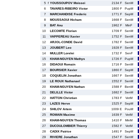
5
f
YOUSSOUPOV Moissei
2134 F
SenM
6
TAVARES-RIBEIRO Victor
1800 F
PupM
7
MARCHANDISE Frederic
1771 F
SepM
8
MOUSSAOUI Hicham
1668 F
SenM
9
BAT Anu
1962 F
MinF
10
LECOMTE Florian
1709 F
SenM
11
VAPPEREAU Xavier
1752 F
SenM
12
ARJOL-CONDE David
1782 F
SenM
13
JOUBERT Leo
1928 F
SenM
14
MULLER Lorelei
1732 F
SenF
15
KHAM-NGUYEN Mathys
1726 F
PupM
16
DIDAOUI Romain
1716 F
SenM
17
BOURSIER Xavier
1860 F
SepM
18
COQUELIN Jonathan
1667 F
SenM
19
LE ROUX Nathanael
1552 F
SenM
20
KHAM-NGUYEN Nathan
1588 F
BenM
21
DELILLE Victor
1682 F
SenM
22
HATTON Christian
1783 F
VetM
23
LAZES Herve
1525 F
SepM
24
SHILOV Artem
1009 E
PouM
25
ROMAIN Maxime
1639 F
VetM
26
KHAM-NGUYEN Thomas
1410 F
MinM
27
DUCOULOMBIER Thierry
1582 F
VetM
28
CADIX Patrice
1491 F
SepM
29
RIVIERE Jonathan
1547 F
SenM