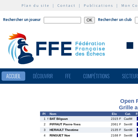
Plan du site
|
Contact
|
Publications
|
Mon C
Rechercher un joueur
Rechercher un club
ACCUEIL
DÉCOUVRIR
FFE
COMPÉTITIONS
SECTEU
Open F
Grille 
Pl
Nom
Elo
Cat.
F
1
f
BAT Bilguun
2315 F
CadM
2
PIFFAUT Pierre-Yves
2061 F
SenM
3
HERAULT Theotime
2135 F
SenM
4
RINGUET Noe
2168 F
SenM