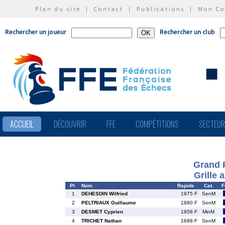
Plan du site
|
Contact
|
Publications
|
Mon C
Rechercher un joueur
Rechercher un club
ACCUEIL
DÉCOUVRIR
FFE
COMPÉTITIONS
SECTEU
Grand 
Grille 
Pl
Nom
Rapide
Cat.
F
1
DEHESDIN Wilfried
1975 F
SenM
2
PELTRIAUX Guillaume
1880 F
SenM
3
DESMET Cyprien
1858 F
MinM
4
TRICHET Nathan
1698 F
SenM