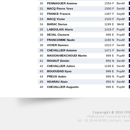
30
PENNAGUER Antoine
1554 F
BenM
31
MACQ Pierre Yves
1500 F
SenM
32
FRANCE Francis
1497 F
SepM
33
MACQ Victor
1520 F
PpoM
34
BARAC Darius
1199 E
MinM
35
LABOULAIS Alaric
1419 F
PupM
36
DEVAL Clement
999 E
PupM
37
FRANCOMME Naoki
1160 N
PouM
38
VIVIER Damien
1610 F
SenM
39
CHEVALLIER Antoine
1471 F
BenM
40
MASION-MEKCHOUDI Martin
999 E
PupM
41
ROHAUT Dimitri
850 N
SenM
42
CHEVALLIER Julien
1199 E
SenM
43
BOUOUDAD Ilyas
999 E
PupM
44
PREUX Aubin
999 N
PupM
45
HOARAU Alain
950 N
SenM
46
CHEVALLIER Augustin
999 E
PupM
Copyright © 2015 FFE
Fédération Française des 
tél :
01 39 44 65 80
| contact :
con