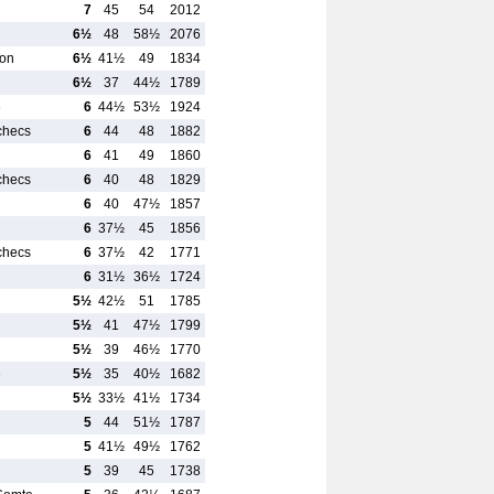
7
45
54
2012
6½
48
58½
2076
Yon
6½
41½
49
1834
6½
37
44½
1789
e
6
44½
53½
1924
Echecs
6
44
48
1882
6
41
49
1860
Echecs
6
40
48
1829
6
40
47½
1857
6
37½
45
1856
Echecs
6
37½
42
1771
6
31½
36½
1724
5½
42½
51
1785
5½
41
47½
1799
5½
39
46½
1770
e
5½
35
40½
1682
5½
33½
41½
1734
5
44
51½
1787
5
41½
49½
1762
5
39
45
1738