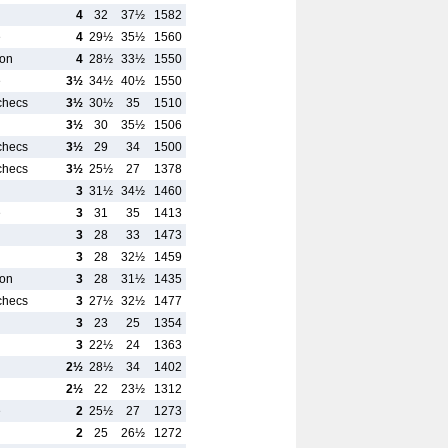
4
32
37½
1582
e
4
29½
35½
1560
Yon
4
28½
33½
1550
e
3½
34½
40½
1550
Echecs
3½
30½
35
1510
3½
30
35½
1506
Echecs
3½
29
34
1500
Echecs
3½
25½
27
1378
3
31½
34½
1460
e
3
31
35
1413
3
28
33
1473
3
28
32½
1459
Yon
3
28
31½
1435
Echecs
3
27½
32½
1477
3
23
25
1354
3
22½
24
1363
2½
28½
34
1402
2½
22
23½
1312
e
2
25½
27
1273
2
25
26½
1272