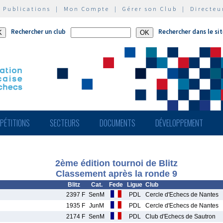
|
Publications
|
Mon Compte
|
Gérer son Club
|
Directeu
Rechercher un club
Rechercher dans le si
PÉTITIONS
SECTEURS
DOCUMENTS
DÉVELOPPEMENT
2ème édition tournoi de Blitz
Classement après la ronde 9
Blitz
Cat.
Fede
Ligue
Club
2397 F
SenM
PDL
Cercle d'Echecs de Nantes
1935 F
JunM
PDL
Cercle d'Echecs de Nantes
2174 F
SenM
PDL
Club d'Echecs de Sautron