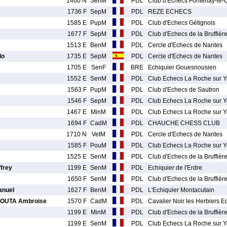
1460 N
SenM
PDL
Club d'Echecs Fontenay-le-
1736 F
SepM
PDL
REZE ECHECS
1585 E
PupM
PDL
Club d'Echecs Gétignois
1677 F
SepM
PDL
Club d'Echecs de la Bruffièr
1513 E
BenM
PDL
Cercle d'Echecs de Nantes
do
1735 E
SepM
PDL
Cercle d'Echecs de Nantes
1705 E
SenF
BRE
Echiquier Gouesnousien
1552 E
SenM
PDL
Club Echecs La Roche sur 
1563 F
PupM
PDL
Club d'Echecs de Sautron
1546 F
SepM
PDL
Club Echecs La Roche sur 
1467 E
MinM
PDL
Club Echecs La Roche sur 
1694 F
CadM
PDL
CHAUCHE CHESS CLUB
1710 N
VetM
PDL
Cercle d'Echecs de Nantes
1585 F
PouM
PDL
Club Echecs La Roche sur 
1525 E
SenM
PDL
Club d'Echecs de la Bruffièr
frey
1199 E
SenM
PDL
Echiquier de l'Erdre
1650 F
SenM
PDL
Club d'Echecs de la Bruffièr
anuel
1627 F
BenM
PDL
L'Echiquier Montacutain
OUTA Ambroise
1570 F
CadM
PDL
Cavalier Noir les Herbiers 
1199 E
MinM
PDL
Club d'Echecs de la Bruffièr
1199 E
SenM
PDL
Club Echecs La Roche sur 