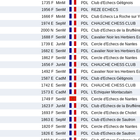
1735 F
MinM
PDL
Club d'Echecs Gétignois
1956 F
SenM
PDL
REZE ECHECS
1666 F
MinM
PDL
Club Echecs La Roche sur 
1974 E
SepM
PDL
CHAUCHE CHESS CLUB
2000 N
SenM
PDL
Club d'Echecs de la Bruffièr
1688 F
SenM
PDL
Cavalier Noir les Herbiers 
1739 E
JunM
PDL
Cercle d'Echecs de Nantes
1682 E
SenM
PDL
Cavalier Noir les Herbiers 
1862 F
SenM
PDL
Cercle d'Echecs de Nantes
1656 F
JunM
PDL
CHAUCHE CHESS CLUB
1492 F
SenM
PDL
Cavalier Noir les Herbiers 
1587 E
CadM
PDL
Club d'Echecs Gétignois
1742 E
SenM
PDL
CHAUCHE CHESS CLUB
1573 E
CadM
PDL
L'Echiquier Montacutain
1749 F
SenM
PDL
Cercle d'Echecs de Nantes
1623 F
JunM
PDL
Club d'Echecs de la Bruffièr
1693 F
SenM
PDL
Cercle d'Echecs de Cholet
1863 E
SepM
PDL
Club d'Echecs de Sautron
1820 F
SenM
PDL
Cercle d'Echecs de Nantes
1826 E
SenM
PDL
Club d'Echecs de Sautron