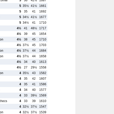
Comte
5
36
42½
1687
5
35½
41½
1661
5
35
41
1692
e
5
34½
41½
1677
5
34½
41
1710
4½
41
48½
1717
4½
39
45
1654
Yon
4½
38
45
1710
4½
37½
45
1703
Yon
4½
37½
44
1684
Yon
4½
37½
44
1658
4½
34
40
1613
4½
27
29½
1558
Yon
4
35½
43
1582
e
4
35
42
1607
4
35
41
1586
e
4
34
40
1577
4
33
39½
1569
Echecs
4
33
39
1610
e
4
32½
37½
1547
Yon
4
32½
37½
1539