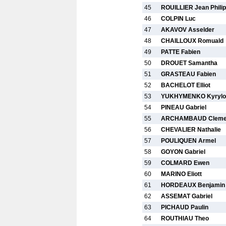
45
ROUILLIER Jean Phili
46
COLPIN Luc
47
AKAVOV Asselder
48
CHAILLOUX Romuald
49
PATTE Fabien
50
DROUET Samantha
51
GRASTEAU Fabien
52
BACHELOT Elliot
53
YUKHYMENKO Kyrylo
54
PINEAU Gabriel
55
ARCHAMBAUD Cleme
56
CHEVALIER Nathalie
57
POULIQUEN Armel
58
GOYON Gabriel
59
COLMARD Ewen
60
MARINO Eliott
61
HORDEAUX Benjamin
62
ASSEMAT Gabriel
63
PICHAUD Paulin
64
ROUTHIAU Theo