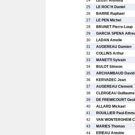
24
LEOST Anthony
25
LE ROC'H Daniel
26
BARRE Raphael
27
LE PEN Michel
28
BRUNET Pierre-Loup
29
GARCIA SPENA Alfre
30
LADAN Amelie
31
AUGEREAU Damien
32
COLLINS Arthur
33
MANETTI Sylvain
34
BULOT Simeon
35
ARCHAMBAUD David
36
KERVADEC Jean
37
AUGEREAU Clement
38
CLERGEAU Guillaume
39
DE FREMICOURT Geof
40
ALLARD Mickael
41
ROUILLIER Paul-Emm
42
VAN WONTERGHEM C
43
MARIES Thomas
44
ERIEAU Antoine