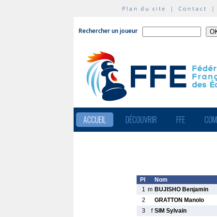
Plan du site
|
Contact
Rechercher un joueur
ACCUEIL
DÉCOUVRIR
FFE
COM
Pl
Nom
1
m
BUJISHO Benjamin
2
GRATTON Manolo
3
f
SIM Sylvain