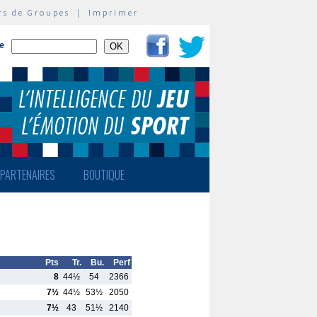
rs de Groupes
|
Imprimer
te
PARTENAIRES
BOUTIQUE
Pts
Tr.
Bu.
Perf
8
44½
54
2366
7½
44½
53½
2050
7½
43
51½
2140