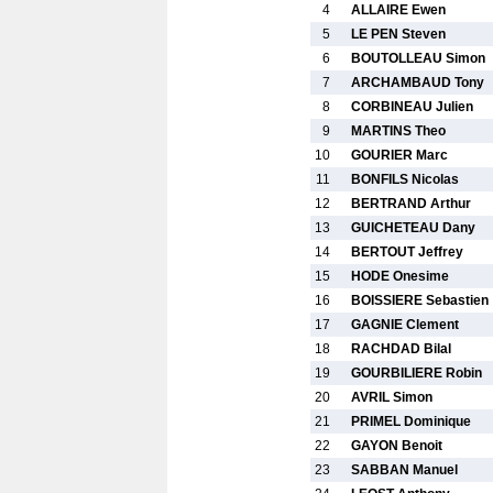
4
ALLAIRE Ewen
5
LE PEN Steven
6
BOUTOLLEAU Simon
7
ARCHAMBAUD Tony
8
CORBINEAU Julien
9
MARTINS Theo
10
GOURIER Marc
11
BONFILS Nicolas
12
BERTRAND Arthur
13
GUICHETEAU Dany
14
BERTOUT Jeffrey
15
HODE Onesime
16
BOISSIERE Sebastien
17
GAGNIE Clement
18
RACHDAD Bilal
19
GOURBILIERE Robin
20
AVRIL Simon
21
PRIMEL Dominique
22
GAYON Benoit
23
SABBAN Manuel