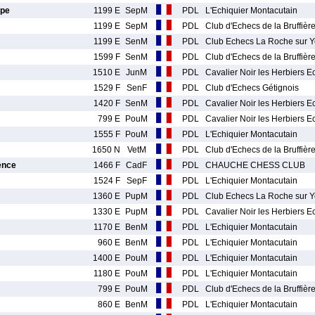
ppe
1199 E
SepM
PDL
L'Echiquier Montacutain
1199 E
SepM
PDL
Club d'Echecs de la Bruffièr
1199 E
SenM
PDL
Club Echecs La Roche sur 
1599 F
SenM
PDL
Club d'Echecs de la Bruffièr
1510 E
JunM
PDL
Cavalier Noir les Herbiers 
1529 F
SenF
PDL
Club d'Echecs Gétignois
1420 F
SenM
PDL
Cavalier Noir les Herbiers 
799 E
PouM
PDL
Cavalier Noir les Herbiers 
1555 F
PouM
PDL
L'Echiquier Montacutain
1650 N
VetM
PDL
Club d'Echecs de la Bruffièr
nce
1466 F
CadF
PDL
CHAUCHE CHESS CLUB
1524 F
SepF
PDL
L'Echiquier Montacutain
1360 E
PupM
PDL
Club Echecs La Roche sur 
1330 E
PupM
PDL
Cavalier Noir les Herbiers 
1170 E
BenM
PDL
L'Echiquier Montacutain
960 E
BenM
PDL
L'Echiquier Montacutain
1400 E
PouM
PDL
L'Echiquier Montacutain
1180 E
PouM
PDL
L'Echiquier Montacutain
799 E
PouM
PDL
Club d'Echecs de la Bruffièr
860 E
BenM
PDL
L'Echiquier Montacutain