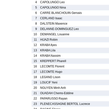
4
CAPOLUNGO Leo
5
CAPOLUNGO Nina
6
CARRE BLANCHOUIN Gervais
7
CERLAND Isaac
8
DALSTEIN Maxence
9
DELANNE-DOMINGUEZ Leo
10
DEMANGEL Louanne
11
HIJAZI Robin
12
KRABA Ilyes
13
KRABA Lila
14
KRABA Nassim
15
KREPPERT Pharell
16
LECOMTE Florent
17
LECOMTE Hugo
18
LEGAND Lison
19
LOUCIF Yeni
20
NGUYEN Minh Anh
21
OUADAH Chems-Eddine
22
PAPARUSSO Rayan
23
PLENECASSAGNE BERTOL Lucrece