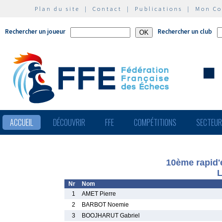
Plan du site
|
Contact
|
Publications
|
Mon C
Rechercher un joueur
Rechercher un club
ACCUEIL
DÉCOUVRIR
FFE
COMPÉTITIONS
SECTEU
10ème rapid'
L
Nr
Nom
1
AMET Pierre
2
BARBOT Noemie
3
BOOJHARUT Gabriel