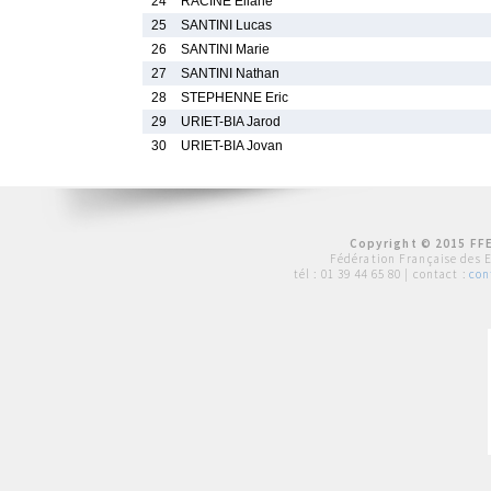
24
RACINE Eliane
25
SANTINI Lucas
26
SANTINI Marie
27
SANTINI Nathan
28
STEPHENNE Eric
29
URIET-BIA Jarod
30
URIET-BIA Jovan
Copyright © 2015 FFE
Fédération Française des 
tél :
01 39 44 65 80
| contact :
con