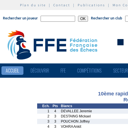
Plan du site
|
Contact
|
Publications
|
Mon C
Rechercher un joueur
Rechercher un club
ACCUEIL
DÉCOUVRIR
FFE
COMPÉTITIONS
SECTEU
10ème rapid
R
Ech.
Pts
Blancs
1
4
DEVALLEE Jeremie
2
3
DESTAING Mickael
3
3
POUCHON Joffrey
4
3
VOHRA Ankit