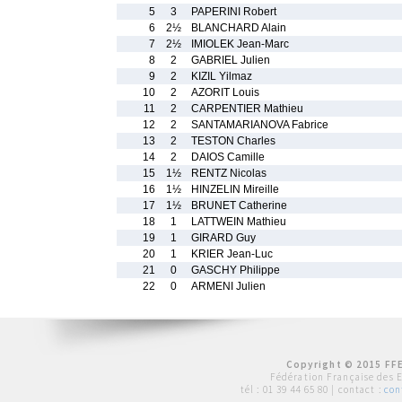
5
3
PAPERINI Robert
6
2½
BLANCHARD Alain
7
2½
IMIOLEK Jean-Marc
8
2
GABRIEL Julien
9
2
KIZIL Yilmaz
10
2
AZORIT Louis
11
2
CARPENTIER Mathieu
12
2
SANTAMARIANOVA Fabrice
13
2
TESTON Charles
14
2
DAIOS Camille
15
1½
RENTZ Nicolas
16
1½
HINZELIN Mireille
17
1½
BRUNET Catherine
18
1
LATTWEIN Mathieu
19
1
GIRARD Guy
20
1
KRIER Jean-Luc
21
0
GASCHY Philippe
22
0
ARMENI Julien
Copyright © 2015 FFE
Fédération Française des 
tél :
01 39 44 65 80
| contact :
con