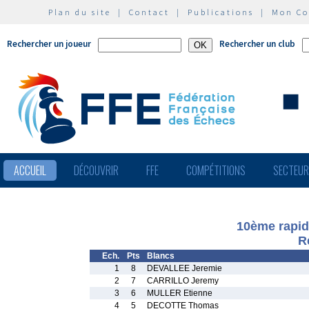
Plan du site
|
Contact
|
Publications
|
Mon C
Rechercher un joueur
Rechercher un club
ACCUEIL
DÉCOUVRIR
FFE
COMPÉTITIONS
SECTEU
10ème rapid
R
Ech.
Pts
Blancs
1
8
DEVALLEE Jeremie
2
7
CARRILLO Jeremy
3
6
MULLER Etienne
4
5
DECOTTE Thomas