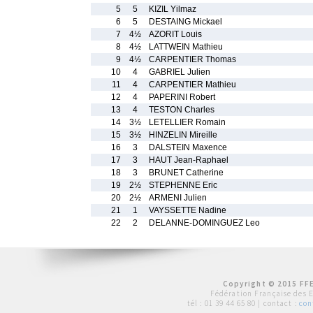
5
5
KIZIL Yilmaz
6
5
DESTAING Mickael
7
4½
AZORIT Louis
8
4½
LATTWEIN Mathieu
9
4½
CARPENTIER Thomas
10
4
GABRIEL Julien
11
4
CARPENTIER Mathieu
12
4
PAPERINI Robert
13
4
TESTON Charles
14
3½
LETELLIER Romain
15
3½
HINZELIN Mireille
16
3
DALSTEIN Maxence
17
3
HAUT Jean-Raphael
18
3
BRUNET Catherine
19
2½
STEPHENNE Eric
20
2½
ARMENI Julien
21
1
VAYSSETTE Nadine
22
2
DELANNE-DOMINGUEZ Leo
Copyright © 2015 FFE
Fédération Française des 
tél :
01 39 44 65 80
| contact :
con