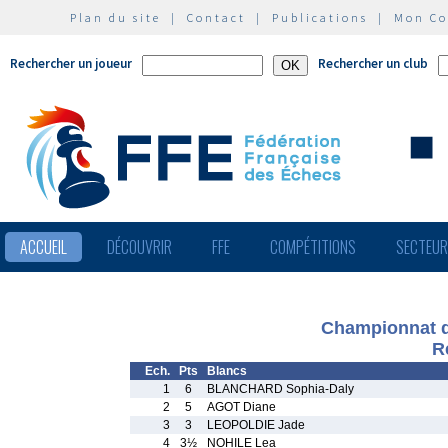
Plan du site
|
Contact
|
Publications
|
Mon C
Rechercher un joueur
Rechercher un club
ACCUEIL
DÉCOUVRIR
FFE
COMPÉTITIONS
SECTEU
Championnat d
R
Ech.
Pts
Blancs
1
6
BLANCHARD Sophia-Daly
2
5
AGOT Diane
3
3
LEOPOLDIE Jade
4
3½
NOHILE Lea