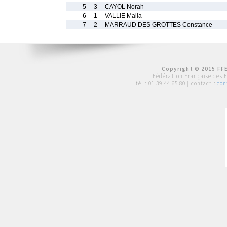
5
3
CAYOL Norah
6
1
VALLIE Malia
7
2
MARRAUD DES GROTTES Constance
Copyright © 2015 FFE
Fédération Française des 
tél :
01 39 44 65 80
| contact :
con