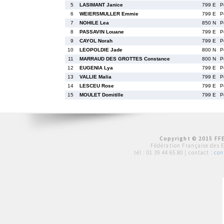
5
LASIMANT Janice
799 E
P
6
WEIERSMULLER Emmie
799 E
P
7
NOHILE Lea
850 N
P
8
PASSAVIN Louane
799 E
P
9
CAYOL Norah
799 E
P
10
LEOPOLDIE Jade
800 N
P
11
MARRAUD DES GROTTES Constance
800 N
P
12
EUGENIA Lya
799 E
P
13
VALLIE Malia
799 E
P
14
LESCEU Rose
799 E
P
15
MOULET Domitille
799 E
P
Copyright © 2015 FFE
Fédération Française des 
tél :
01 39 44 65 80
| contact :
con