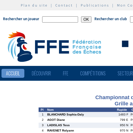
Plan du site
|
Contact
|
Publications
|
Mon C
Rechercher un joueur
Rechercher un club
ACCUEIL
DÉCOUVRIR
FFE
COMPÉTITIONS
SECTEU
Championnat d
Grille 
Pl
Nom
Rapide
C
1
BLANCHARD Sophia-Daly
1483 F
P
2
AGOT Diane
799 E
P
3
LADISLAS Tess
950 N
P
4
RAVENET Rolyann
970 N
P