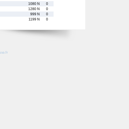
1080 N
0
1280 N
0
999 N
0
1199 N
0
so.fr