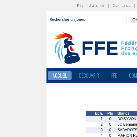
Plan du site
|
Contact
Rechercher un joueur
ACCUEIL
DÉCOUVRIR
FFE
COM
Ech.
Pts
Blancs
1
0
BOISYVON 
2
0
LO Benjam
3
0
SABAROTS 
4
0
MARION R