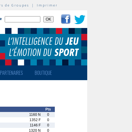
rs de Groupes
|
Imprimer
te
PARTENAIRES
BOUTIQUE
Pts
1160 N
0
1352 F
0
1146 F
0
1320 N
0