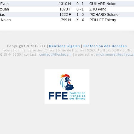
 Evan
1310 N
0 - 1
GUILARD Nolan
touan
1073 F
0 - 1
ZHU Peng
ias
1222 F
1 - 0
PICHARD Solene
 Nolan
799 N
X - X
PEILLET Thierry
Copyright © 2015 FFE |
Mentions légales
|
Protection des données
Fédération Française des Echecs |
6 rue de l'Eglise | 92600 ASNIERES SUR SEINE
01 39 44 65 80
| contact :
contact@ffechecs.fr
| webmestre :
erick.mouret@echecs.as