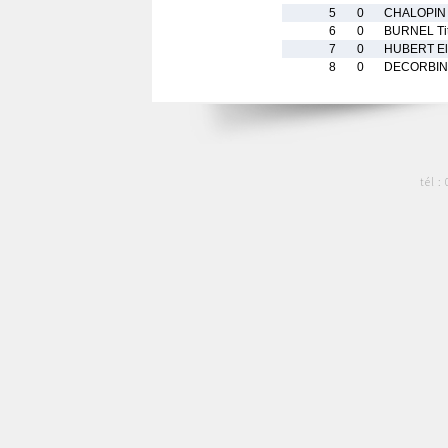
5
0
CHALOPIN
6
0
BURNEL Ti
7
0
HUBERT El
8
0
DECORBIN
tél :