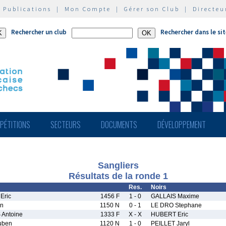
|
Publications
|
Mon Compte
|
Gérer son Club
|
Directeu
Rechercher un club
Rechercher dans le si
PÉTITIONS
SECTEURS
DOCUMENTS
DÉVELOPPEMENT
Sangliers
Résultats de la ronde 1
Res.
Noirs
Eric
1456 F
1 - 0
GALLAIS Maxime
in
1150 N
0 - 1
LE DRO Stephane
Antoine
1333 F
X - X
HUBERT Eric
uben
1120 N
1 - 0
PEILLET Jaryl