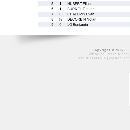
5
1
HUBERT Elias
6
1
BURNEL Titouan
7
0
CHALOPIN Evan
8
½
DECORBIN Nolan
9
0
LO Benjamin
Copyright © 2015 FFE
Fédération Française des 
tél :
01 39 44 65 80
| contact :
con