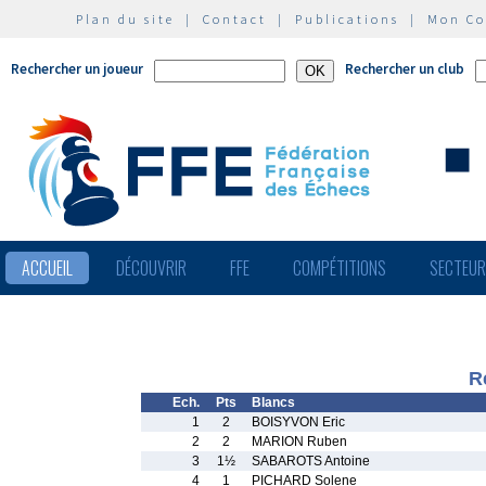
Plan du site
|
Contact
|
Publications
|
Mon C
Rechercher un joueur
Rechercher un club
ACCUEIL
DÉCOUVRIR
FFE
COMPÉTITIONS
SECTEU
R
Ech.
Pts
Blancs
1
2
BOISYVON Eric
2
2
MARION Ruben
3
1½
SABAROTS Antoine
4
1
PICHARD Solene