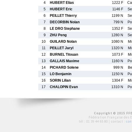
4
HUBERT Elias
1222 F
C
5
HUBERT Eric
1146 F
S
6
PEILLET Thierry
1199 N
S
7
DECORBIN Nolan
799 N
P
8
LE DRO Stephane
1352 F
S
9
ZHU Peng
1280 N
S
10
GUILARD Nolan
1080 N
M
11
PEILLET Jaryl
1320 N
M
12
BURNEL Titouan
1073 F
M
13
GALLAIS Maxime
1160 N
P
14
PICHARD Solene
999 N
B
15
LO Benjamin
1150 N
P
16
SORIN Lilian
1304 F
M
17
CHALOPIN Evan
1310 N
P
Copyright © 2015 FFE
Fédération Française des 
tél :
01 39 44 65 80
| contact :
con