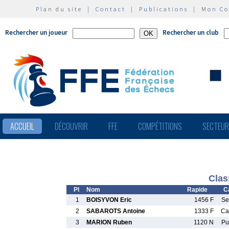
Plan du site
|
Contact
|
Publications
|
Mon C
Rechercher un joueur
Rechercher un club
ACCUEIL
DÉCOUVRIR
FFE
COMPÉTITIONS
SECTEU
Clas
Pl
Nom
Rapide
C
1
BOISYVON Eric
1456 F
S
2
SABAROTS Antoine
1333 F
C
3
MARION Ruben
1120 N
P