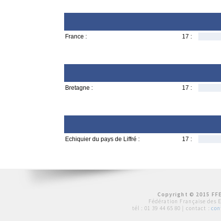
France :
17 :
Bretagne :
17 :
Echiquier du pays de Liffré :
17 :
Copyright © 2015 FFE
Fédération Française des 
tél :
01 39 44 65 80
| contact :
con