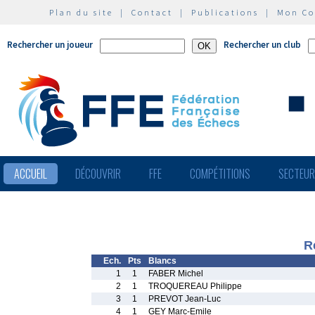
Plan du site
|
Contact
|
Publications
|
Mon C
Rechercher un joueur
Rechercher un club
ACCUEIL
DÉCOUVRIR
FFE
COMPÉTITIONS
SECTEU
R
Ech.
Pts
Blancs
1
1
FABER Michel
2
1
TROQUEREAU Philippe
3
1
PREVOT Jean-Luc
4
1
GEY Marc-Emile