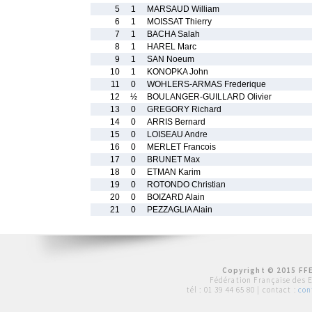
5
1
MARSAUD William
6
1
MOISSAT Thierry
7
1
BACHA Salah
8
1
HAREL Marc
9
1
SAN Noeum
10
1
KONOPKA John
11
0
WOHLERS-ARMAS Frederique
12
½
BOULANGER-GUILLARD Olivier
13
0
GREGORY Richard
14
0
ARRIS Bernard
15
0
LOISEAU Andre
16
0
MERLET Francois
17
0
BRUNET Max
18
0
ETMAN Karim
19
0
ROTONDO Christian
20
0
BOIZARD Alain
21
0
PEZZAGLIA Alain
Copyright © 2015 FFE
Fédération Française des 
tél :
01 39 44 65 80
| contact :
con