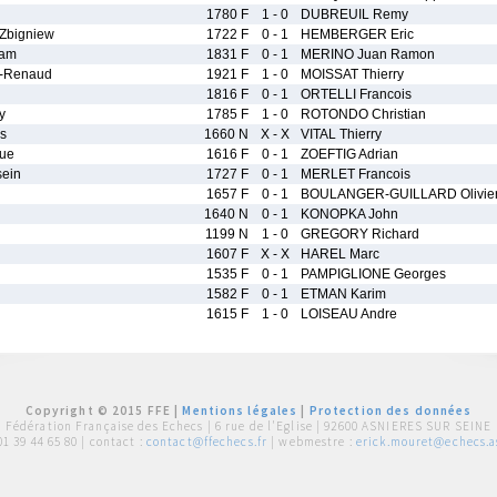
1780 F
1 - 0
DUBREUIL Remy
Zbigniew
1722 F
0 - 1
HEMBERGER Eric
iam
1831 F
0 - 1
MERINO Juan Ramon
-Renaud
1921 F
1 - 0
MOISSAT Thierry
1816 F
0 - 1
ORTELLI Francois
y
1785 F
1 - 0
ROTONDO Christian
s
1660 N
X - X
VITAL Thierry
ue
1616 F
0 - 1
ZOEFTIG Adrian
ein
1727 F
0 - 1
MERLET Francois
1657 F
0 - 1
BOULANGER-GUILLARD Olivie
1640 N
0 - 1
KONOPKA John
1199 N
1 - 0
GREGORY Richard
1607 F
X - X
HAREL Marc
1535 F
0 - 1
PAMPIGLIONE Georges
1582 F
0 - 1
ETMAN Karim
1615 F
1 - 0
LOISEAU Andre
Copyright © 2015 FFE |
Mentions légales
|
Protection des données
Fédération Française des Echecs |
6 rue de l'Eglise | 92600 ASNIERES SUR SEINE
01 39 44 65 80
| contact :
contact@ffechecs.fr
| webmestre :
erick.mouret@echecs.as