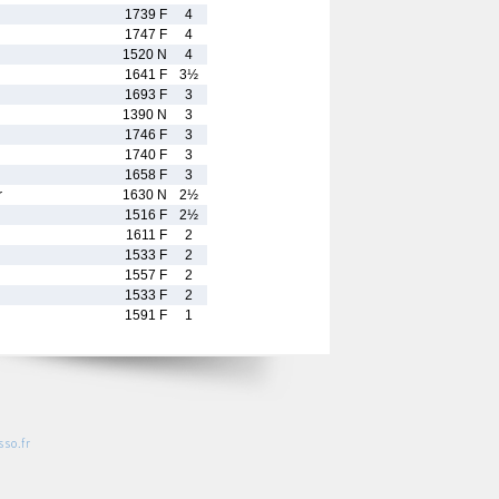
1739 F
4
1747 F
4
1520 N
4
1641 F
3½
1693 F
3
1390 N
3
1746 F
3
1740 F
3
1658 F
3
r
1630 N
2½
1516 F
2½
1611 F
2
1533 F
2
1557 F
2
1533 F
2
1591 F
1
so.fr