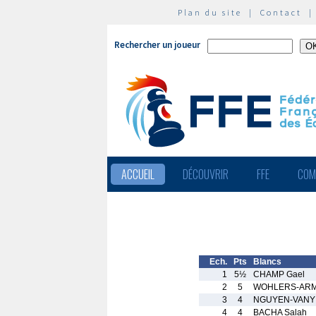
Plan du site
|
Contact
Rechercher un joueur
ACCUEIL
DÉCOUVRIR
FFE
COM
Ech.
Pts
Blancs
1
5½
CHAMP Gael
2
5
WOHLERS-ARMA
3
4
NGUYEN-VANY 
4
4
BACHA Salah