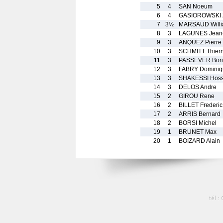
5
4
SAN Noeum
6
4
GASIOROWSKI 
7
3½
MARSAUD Will
8
3
LAGUNES Jean
9
3
ANQUEZ Pierre
10
3
SCHMITT Thierr
11
3
PASSEVER Bori
12
3
FABRY Dominiq
13
3
SHAKESSI Hoss
14
3
DELOS Andre
15
2
GIROU Rene
16
2
BILLET Frederic
17
2
ARRIS Bernard
18
2
BORSI Michel
19
1
BRUNET Max
20
1
BOIZARD Alain
tél :