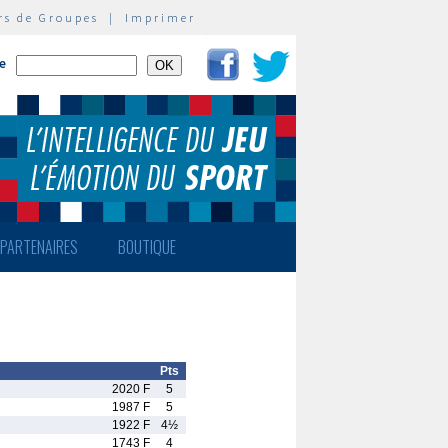
rs de Groupes
|
Imprimer
te
PARTENAIRES
BOUTIQUE
Pts
2020 F
5
1987 F
5
1922 F
4½
1743 F
4