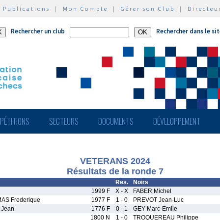
|
Publications
|
Mon Compte
|
Gérer son Club
|
Directeu
Rechercher un club
Rechercher dans le si
PÉTITIONS
SECTEURS
DOCUMENTS
DÉVELOPPEMENT
VETERANS 2024
Résultats de la ronde 7
Res.
Noirs
1999 F
X - X
FABER Michel
S Frederique
1977 F
1 - 0
PREVOT Jean-Luc
Jean
1776 F
0 - 1
GEY Marc-Emile
1800 N
1 - 0
TROQUEREAU Philippe