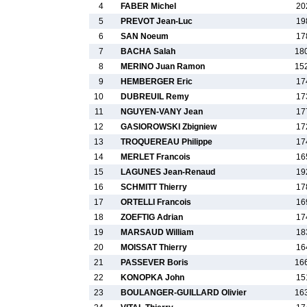
4
FABER Michel
20
5
PREVOT Jean-Luc
19
6
SAN Noeum
17
7
BACHA Salah
18
8
MERINO Juan Ramon
15
9
HEMBERGER Eric
17
10
DUBREUIL Remy
17
11
NGUYEN-VANY Jean
17
12
GASIOROWSKI Zbigniew
17
13
TROQUEREAU Philippe
17
14
MERLET Francois
16
15
LAGUNES Jean-Renaud
19
16
SCHMITT Thierry
17
17
ORTELLI Francois
16
18
ZOEFTIG Adrian
17
19
MARSAUD William
18
20
MOISSAT Thierry
16
21
PASSEVER Boris
16
22
KONOPKA John
15
23
BOULANGER-GUILLARD Olivier
16