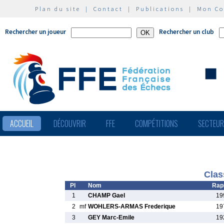
Plan du site
|
Contact
|
Publications
|
Mon C
Rechercher un joueur
Rechercher un club
ACCUEIL
DÉCOUVRIR
FFE
COMPÉTITIONS
SECTEU
Clas
Pl
Nom
Rap
1
CHAMP Gael
19
2
mf
WOHLERS-ARMAS Frederique
19
3
GEY Marc-Emile
19