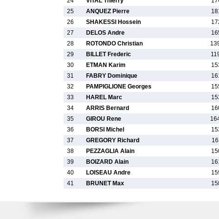
24
VITAL Thierry
17
25
ANQUEZ Pierre
18
26
SHAKESSI Hossein
17
27
DELOS Andre
16
28
ROTONDO Christian
13
29
BILLET Frederic
11
30
ETMAN Karim
15
31
FABRY Dominique
16
32
PAMPIGLIONE Georges
15
33
HAREL Marc
15
34
ARRIS Bernard
16
35
GIROU Rene
16
36
BORSI Michel
15
37
GREGORY Richard
16
38
PEZZAGLIA Alain
15
39
BOIZARD Alain
16
40
LOISEAU Andre
15
41
BRUNET Max
15