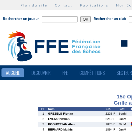
Plan du site
|
Contact
|
Publications
|
Mon C
Rechercher un joueur
Rechercher un club
ACCUEIL
DÉCOUVRIR
FFE
COMPÉTITIONS
SECTEU
15e Op
Grille 
Pl
Nom
Elo
Cat.
1
GREZELS Florian
2238 F
SenM
2
EVENO Nathan
2210 F
JunM
3
POGHOSYAN Alen
1876 F
MinM
4
BERNARD Mathis
1894 F
JunM