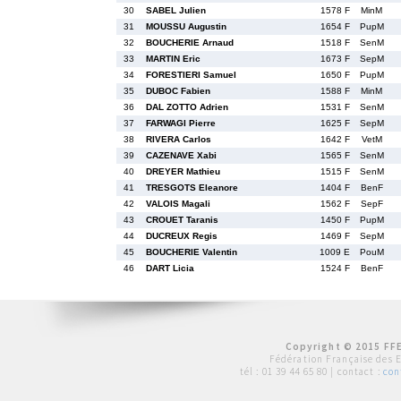
30
SABEL Julien
1578 F
MinM
31
MOUSSU Augustin
1654 F
PupM
32
BOUCHERIE Arnaud
1518 F
SenM
33
MARTIN Eric
1673 F
SepM
34
FORESTIERI Samuel
1650 F
PupM
35
DUBOC Fabien
1588 F
MinM
36
DAL ZOTTO Adrien
1531 F
SenM
37
FARWAGI Pierre
1625 F
SepM
38
RIVERA Carlos
1642 F
VetM
39
CAZENAVE Xabi
1565 F
SenM
40
DREYER Mathieu
1515 F
SenM
41
TRESGOTS Eleanore
1404 F
BenF
42
VALOIS Magali
1562 F
SepF
43
CROUET Taranis
1450 F
PupM
44
DUCREUX Regis
1469 F
SepM
45
BOUCHERIE Valentin
1009 E
PouM
46
DART Licia
1524 F
BenF
Copyright © 2015 FFE
Fédération Française des 
tél :
01 39 44 65 80
| contact :
con