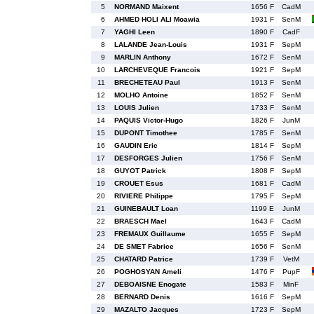
5
NORMAND Maixent
1656 F
CadM
6
AHMED HOLI ALI Moawia
1931 F
SenM
7
YAGHI Leen
1890 F
CadF
8
LALANDE Jean-Louis
1931 F
SepM
9
MARLIN Anthony
1672 F
SenM
10
LARCHEVEQUE Francois
1921 F
SepM
11
BRECHETEAU Paul
1913 F
SenM
12
MOLHO Antoine
1852 F
SenM
13
LOUIS Julien
1733 F
SenM
14
PAQUIS Victor-Hugo
1826 F
JunM
15
DUPONT Timothee
1785 F
SenM
16
GAUDIN Eric
1814 F
SepM
17
DESFORGES Julien
1756 F
SenM
18
GUYOT Patrick
1808 F
SepM
19
CROUET Esus
1681 F
CadM
20
RIVIERE Philippe
1795 F
SepM
21
GUINEBAULT Loan
1199 E
JunM
22
BRAESCH Mael
1643 F
CadM
23
FREMAUX Guillaume
1655 F
SepM
24
DE SMET Fabrice
1656 F
SenM
25
CHATARD Patrice
1739 F
VetM
26
POGHOSYAN Ameli
1476 F
PupF
27
DEBOAISNE Enogate
1583 F
MinF
28
BERNARD Denis
1616 F
SepM
29
MAZALTO Jacques
1723 F
SepM