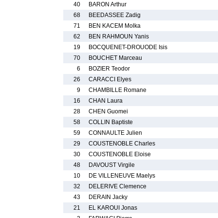
40
BARON Arthur
68
BEEDASSEE Zadig
71
BEN KACEM Molka
62
BEN RAHMOUN Yanis
19
BOCQUENET-DROUODE Isis
70
BOUCHET Marceau
6
BOZIER Teodor
26
CARACCI Elyes
9
CHAMBILLE Romane
16
CHAN Laura
28
CHEN Guomei
58
COLLIN Baptiste
59
CONNAULTE Julien
29
COUSTENOBLE Charles
30
COUSTENOBLE Eloise
48
DAVOUST Virgile
10
DE VILLENEUVE Maelys
32
DELERIVE Clemence
43
DERAIN Jacky
21
EL KAROUI Jonas