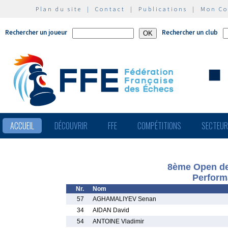
Plan du site
|
Contact
|
Publications
|
Mon C
Rechercher un joueur
Rechercher un club
ACCUEIL
DÉCOUVRIR
FFE
COMPÉTITIONS
SECTEU
8ème Open de 
Perform
Nr.
Nom
57
AGHAMALIYEV Senan
34
AIDAN David
54
ANTOINE Vladimir