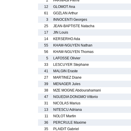
2
FARWAGI Pierre
12
GLOMOT Ana
61
GOZLAN Arthur
3
INNOCENTI Georges
25
JEAN-BAPTISTE Natacha
17
JIN Louis
14
KERSERHO Ada
55
KHAM-NGUYEN Nathan
56
KHAM-NGUYEN Thomas
5
LAFOSSE Olivier
33
LESCUYER Stephane
41
MALGIN Eraste
27
MARTINEZ Diane
39
MENAGER Jules
38
MZE MOGNE Abdourahamani
47
NGUEDIA DONGMO Vittorio
31
NICOLAS Marius
13
NITESCU Adriana
11
NOLOT Martin
36
PERCRULE Maxime
35
PLAIDIT Gabriel