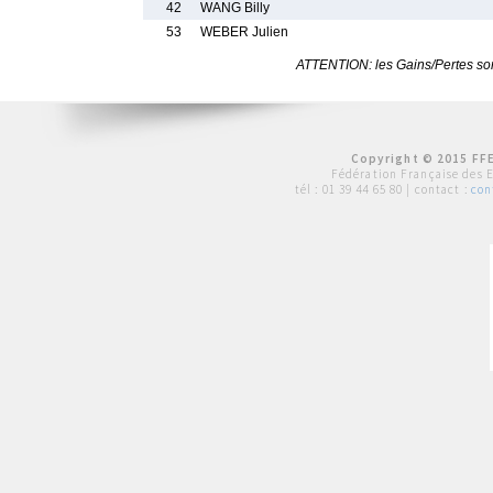
42
WANG Billy
53
WEBER Julien
ATTENTION: les Gains/Pertes sont
Copyright © 2015 FFE
Fédération Française des 
tél :
01 39 44 65 80
| contact :
con