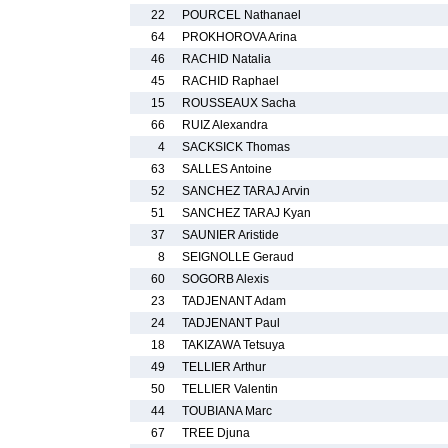
22
POURCEL Nathanael
64
PROKHOROVA Arina
46
RACHID Natalia
45
RACHID Raphael
15
ROUSSEAUX Sacha
66
RUIZ Alexandra
4
SACKSICK Thomas
63
SALLES Antoine
52
SANCHEZ TARAJ Arvin
51
SANCHEZ TARAJ Kyan
37
SAUNIER Aristide
8
SEIGNOLLE Geraud
60
SOGORB Alexis
23
TADJENANT Adam
24
TADJENANT Paul
18
TAKIZAWA Tetsuya
49
TELLIER Arthur
50
TELLIER Valentin
44
TOUBIANA Marc
67
TREE Djuna