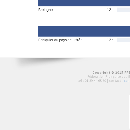
Bretagne :
12 :
Echiquier du pays de Liffré :
12 :
Copyright © 2015 FFE
Fédération Française des 
tél :
01 39 44 65 80
| contact :
con