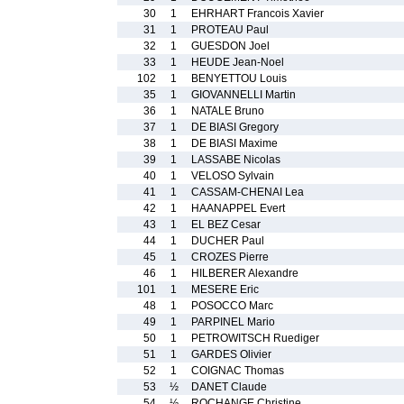
30
1
EHRHART Francois Xavier
31
1
PROTEAU Paul
32
1
GUESDON Joel
33
1
HEUDE Jean-Noel
102
1
BENYETTOU Louis
35
1
GIOVANNELLI Martin
36
1
NATALE Bruno
37
1
DE BIASI Gregory
38
1
DE BIASI Maxime
39
1
LASSABE Nicolas
40
1
VELOSO Sylvain
41
1
CASSAM-CHENAI Lea
42
1
HAANAPPEL Evert
43
1
EL BEZ Cesar
44
1
DUCHER Paul
45
1
CROZES Pierre
46
1
HILBERER Alexandre
101
1
MESERE Eric
48
1
POSOCCO Marc
49
1
PARPINEL Mario
50
1
PETROWITSCH Ruediger
51
1
GARDES Olivier
52
1
COIGNAC Thomas
53
½
DANET Claude
54
½
ROCHANGE Christine