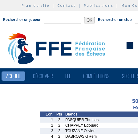
Plan du site
|
Contact
|
Publications
|
Mon C
Rechercher un joueur
Rechercher un club
ACCUEIL
DÉCOUVRIR
FFE
COMPÉTITIONS
SECTEU
50
R
Ech.
Pts
Blancs
1
2
PASQUIER Thomas
2
2
CHAPPEY Edouard
3
2
TOUZANE Olivier
4
2
DABROWSKI Remi