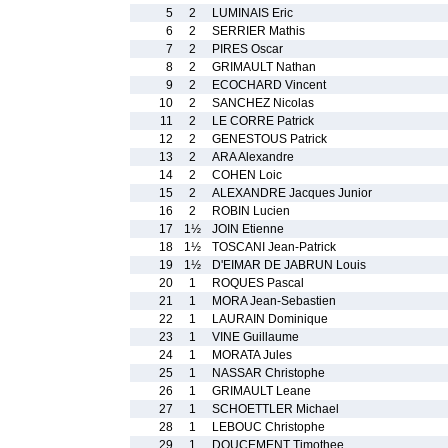
5
2
LUMINAIS Eric
6
2
SERRIER Mathis
7
2
PIRES Oscar
8
2
GRIMAULT Nathan
9
2
ECOCHARD Vincent
10
2
SANCHEZ Nicolas
11
2
LE CORRE Patrick
12
2
GENESTOUS Patrick
13
2
ARA Alexandre
14
2
COHEN Loic
15
2
ALEXANDRE Jacques Junior
16
2
ROBIN Lucien
17
1½
JOIN Etienne
18
1½
TOSCANI Jean-Patrick
19
1½
D'EIMAR DE JABRUN Louis
20
1
ROQUES Pascal
21
1
MORA Jean-Sebastien
22
1
LAURAIN Dominique
23
1
VINE Guillaume
24
1
MORATA Jules
25
1
NASSAR Christophe
26
1
GRIMAULT Leane
27
1
SCHOETTLER Michael
28
1
LEBOUC Christophe
29
1
DOUCEMENT Timothee