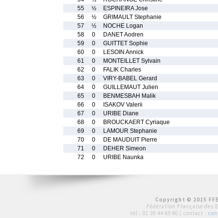
55
½
ESPINEIRA Jose
56
½
GRIMAULT Stephanie
57
½
NOCHE Logan
58
0
DANET Aodren
59
0
GUITTET Sophie
60
0
LESOIN Annick
61
0
MONTEILLET Sylvain
62
0
FALIK Charles
63
0
VIRY-BABEL Gerard
64
0
GUILLEMAUT Julien
65
0
BENMESBAH Malik
66
0
ISAKOV Valerii
67
0
URIBE Diane
68
0
BROUCKAERT Cyriaque
69
0
LAMOUR Stephanie
70
0
DE MAUDUIT Pierre
71
0
DEHER Simeon
72
0
URIBE Naunka
Copyright © 2015 FFE
Fédération Française des 
tél :
01 39 44 65 80
| contact :
con