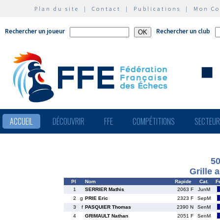
Plan du site
|
Contact
|
Publications
|
Mon C
Rechercher un joueur
Rechercher un club
ACCUEIL
DÉCOUVRIR
FFE
COMPÉTITIONS
SECTEU
50
Grille 
Pl
Nom
Rapide
Cat.
F
1
SERRIER Mathis
2063 F
JunM
2
g
PRIE Eric
2323 F
SepM
3
f
PASQUIER Thomas
2390 N
SenM
4
GRIMAULT Nathan
2051 F
SenM