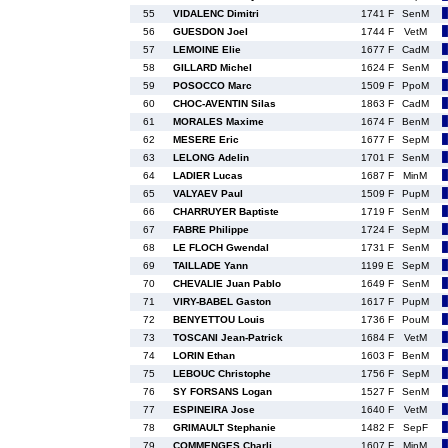
55
VIDALENC Dimitri
1741 F
SenM
56
GUESDON Joel
1744 F
VetM
57
LEMOINE Elie
1677 F
CadM
58
GILLARD Michel
1624 F
SenM
59
POSOCCO Marc
1509 F
PpoM
60
CHOC-AVENTIN Silas
1863 F
CadM
61
MORALES Maxime
1674 F
BenM
62
MESERE Eric
1677 F
SepM
63
LELONG Adelin
1701 F
SenM
64
LADIER Lucas
1687 F
MinM
65
VALYAEV Paul
1509 F
PupM
66
CHARRUYER Baptiste
1719 F
SenM
67
FABRE Philippe
1724 F
SepM
68
LE FLOCH Gwendal
1731 F
SenM
69
TAILLADE Yann
1199 E
SepM
70
CHEVALIE Juan Pablo
1649 F
SenM
71
VIRY-BABEL Gaston
1617 F
PupM
72
BENYETTOU Louis
1736 F
PouM
73
TOSCANI Jean-Patrick
1684 F
VetM
74
LORIN Ethan
1603 F
BenM
75
LEBOUC Christophe
1756 F
SepM
76
SY FORSANS Logan
1527 F
SenM
77
ESPINEIRA Jose
1640 F
VetM
78
GRIMAULT Stephanie
1482 F
SepF
79
COMMENGES Charli
1607 F
MinM