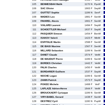
105
BENMESBAH Malik
1170 N
PpoM
106
SAC Olivier
1663 F
SepM
107
GUITTET Sophie
1199 N
SenF
108
MADIES Leo
1881 F
SenM
109
FAVAREL Alexis
1661 F
SenM
110
VIALARD Laurent
1494 F
SepM
111
SCHOETTLER Michael
1637 F
SepM
112
PASQUIER Simeon
1454 F
BenM
113
ISAKOV Valerii
1423 F
MinM
114
ESPITALIE Martin
1598 F
SenM
115
DE BIASI Maxime
1567 F
SenM
116
MILLARD Sebastien
1199 N
SenM
117
DANET Claude
1574 F
VetM
118
DE MAUDUIT Pierre
1199 E
SenM
119
BORDES Christian
1442 F
VetM
120
FALIK Charles
1450 F
VetM
121
BORDARIER Guilhem
1537 F
SepM
122
NOCHE Logan
1199 E
SenM
123
ZANIN Patrick
1573 F
SepM
124
POKEE Michele
1468 F
VetF
125
LAPLAZE Adrien-Herve
1644 F
VetM
126
BROUCKAERT Cyriaque
1199 N
SenM
127
VIRY-BABEL Gerard
1438 F
SenM
128
DESTREZ Cyril
1190 N
PupM