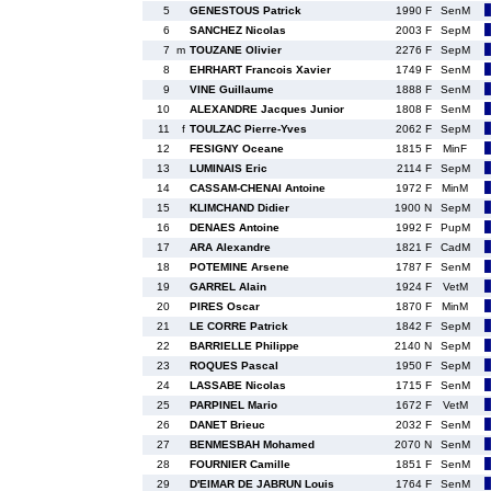
5
GENESTOUS Patrick
1990 F
SenM
6
SANCHEZ Nicolas
2003 F
SepM
7
m
TOUZANE Olivier
2276 F
SepM
8
EHRHART Francois Xavier
1749 F
SenM
9
VINE Guillaume
1888 F
SenM
10
ALEXANDRE Jacques Junior
1808 F
SenM
11
f
TOULZAC Pierre-Yves
2062 F
SepM
12
FESIGNY Oceane
1815 F
MinF
13
LUMINAIS Eric
2114 F
SepM
14
CASSAM-CHENAI Antoine
1972 F
MinM
15
KLIMCHAND Didier
1900 N
SepM
16
DENAES Antoine
1992 F
PupM
17
ARA Alexandre
1821 F
CadM
18
POTEMINE Arsene
1787 F
SenM
19
GARREL Alain
1924 F
VetM
20
PIRES Oscar
1870 F
MinM
21
LE CORRE Patrick
1842 F
SepM
22
BARRIELLE Philippe
2140 N
SepM
23
ROQUES Pascal
1950 F
SepM
24
LASSABE Nicolas
1715 F
SenM
25
PARPINEL Mario
1672 F
VetM
26
DANET Brieuc
2032 F
SenM
27
BENMESBAH Mohamed
2070 N
SenM
28
FOURNIER Camille
1851 F
SenM
29
D'EIMAR DE JABRUN Louis
1764 F
SenM