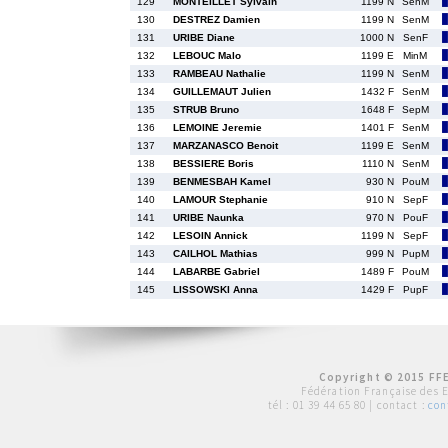
129
MONTEILLET Sylvain
1199 N
SenM
130
DESTREZ Damien
1199 N
SenM
131
URIBE Diane
1000 N
SenF
132
LEBOUC Malo
1199 E
MinM
133
RAMBEAU Nathalie
1199 N
SenM
134
GUILLEMAUT Julien
1432 F
SenM
135
STRUB Bruno
1648 F
SepM
136
LEMOINE Jeremie
1401 F
SenM
137
MARZANASCO Benoit
1199 E
SenM
138
BESSIERE Boris
1110 N
SenM
139
BENMESBAH Kamel
930 N
PouM
140
LAMOUR Stephanie
910 N
SepF
141
URIBE Naunka
970 N
PouF
142
LESOIN Annick
1199 N
SepF
143
CAILHOL Mathias
999 N
PupM
144
LABARBE Gabriel
1489 F
PouM
145
LISSOWSKI Anna
1429 F
PupF
Copyright © 2015 FFE
Fédération Française des 
tél :
01 39 44 65 80
| contact :
con