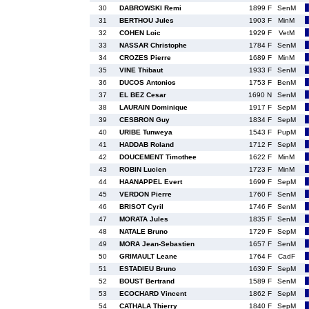
30
DABROWSKI Remi
1899 F
SenM
31
BERTHOU Jules
1903 F
MinM
32
COHEN Loic
1929 F
VetM
33
NASSAR Christophe
1784 F
SenM
34
CROZES Pierre
1689 F
MinM
35
VINE Thibaut
1933 F
SenM
36
DUCOS Antonios
1753 F
BenM
37
EL BEZ Cesar
1690 N
SenM
38
LAURAIN Dominique
1917 F
SepM
39
CESBRON Guy
1834 F
SepM
40
URIBE Tunweya
1543 F
PupM
41
HADDAB Roland
1712 F
SepM
42
DOUCEMENT Timothee
1622 F
MinM
43
ROBIN Lucien
1723 F
MinM
44
HAANAPPEL Evert
1699 F
SepM
45
VERDON Pierre
1760 F
SenM
46
BRISOT Cyril
1746 F
SenM
47
MORATA Jules
1835 F
SenM
48
NATALE Bruno
1729 F
SepM
49
MORA Jean-Sebastien
1657 F
SenM
50
GRIMAULT Leane
1764 F
CadF
51
ESTADIEU Bruno
1639 F
SepM
52
BOUST Bertrand
1589 F
SenM
53
ECOCHARD Vincent
1862 F
SepM
54
CATHALA Thierry
1840 F
SepM