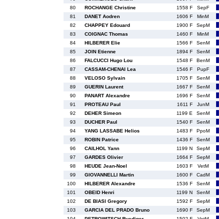
80
ROCHANGE Christine
1558 F
SepF
81
DANET Aodren
1606 F
MinM
82
CHAPPEY Edouard
1900 F
SepM
83
COIGNAC Thomas
1460 F
MinM
84
HILBERER Elie
1566 F
SenM
85
JOIN Etienne
1894 F
SenM
86
FALCUCCI Hugo Lou
1548 F
BenM
87
CASSAM-CHENAI Lea
1546 F
PupF
88
VELOSO Sylvain
1705 F
SenM
89
GUERIN Laurent
1667 F
SenM
90
PANART Alexandre
1696 F
SenM
91
PROTEAU Paul
1611 F
JunM
92
DEHER Simeon
1199 E
SenM
93
DUCHER Paul
1540 F
SenM
94
YANG LASSABE Helios
1483 F
PpoM
95
ROBIN Patrice
1436 F
SenM
96
CAILHOL Yann
1199 N
SepM
97
GARDES Olivier
1664 F
SepM
98
HEUDE Jean-Noel
1603 F
VetM
99
GIOVANNELLI Martin
1600 F
CadM
100
HILBERER Alexandre
1536 F
SenM
101
OBEID Henri
1199 N
SenM
102
DE BIASI Gregory
1592 F
SepM
103
GARCIA DEL PRADO Bruno
1690 F
SepM
104
PETROWITSCH Ruediger
1502 F
VetM