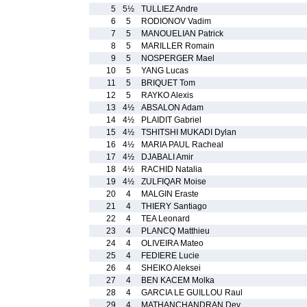
5
5½
TULLIEZ Andre
6
5
RODIONOV Vadim
7
5
MANOUELIAN Patrick
8
5
MARILLER Romain
9
5
NOSPERGER Mael
10
5
YANG Lucas
11
5
BRIQUET Tom
12
5
RAYKO Alexis
13
4½
ABSALON Adam
14
4½
PLAIDIT Gabriel
15
4½
TSHITSHI MUKADI Dylan
16
4½
MARIA PAUL Racheal
17
4½
DJABALI Amir
18
4½
RACHID Natalia
19
4½
ZULFIQAR Moise
20
4
MALGIN Eraste
21
4
THIERY Santiago
22
4
TEA Leonard
23
4
PLANCQ Matthieu
24
4
OLIVEIRA Mateo
25
4
FEDIERE Lucie
26
4
SHEIKO Aleksei
27
4
BEN KACEM Molka
28
4
GARCIA LE GUILLOU Raul
29
4
MATHANCHANDRAN Dev