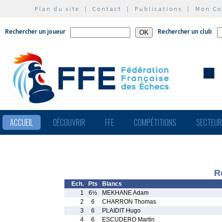
Plan du site
|
Contact
|
Publications
|
Mon C
Rechercher un joueur
Rechercher un club
ACCUEIL
DÉCOUVRIR
FFE
COMPÉTITIONS
SECTEU
R
Ech.
Pts
Blancs
1
6½
MEKHANE Adam
2
6
CHARRON Thomas
3
6
PLAIDIT Hugo
4
6
ESCUDERO Martin