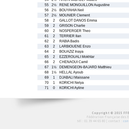
55
2½
RENE MONGUILLON Augustine
56
2½
BOUYAHIA Neil
57
2½
MOUNIER Clement
58
2
GALLOT DANOS Emma
59
2
GRISON Charlie
60
2
NOSPERGER Theo
61
2
TERRIER Ilan
62
2
RABIA Badis
63
2
LARBIOUENE Enzo
64
2
BOUAZIZ Inaya
65
2
EZZEROUALI Mokhtar
66
2
CHENAOUI Camil
67
1½
DEMENGEON-BAJARD Matthieu
68
1½
HELLAL Ayoub
69
1
DJABALI Maissane
70
1
KORICHI Nelya
71
0
KORICHI Ayline
Copyright © 2015 FFE
Fédération Française des 
tél :
01 39 44 65 80
| contact :
con