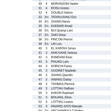
30
4
MORANZONI Vadim
31
4
ROSU Andrei
32
4
DOUBLE Adrien
33
3½
TATARUSANU Eric
34
3½
ZHANG Alexis
35
3½
KHEMAR Khalil
36
3½
BUI Quang-Lam
37
3½
SAKI Omar
38
3½
PINCON Pierrot
39
3½
LIN Leo
40
3
EL KAROUI Jonas
41
3
KHICHANE Selena
42
3
RAMDANI Elias
43
3
PHUNG Lam
44
3
KORICHI Fares
45
3
OUDINET Baptiste
46
3
ZHANG Quentin
47
3
HWANG Darby
48
3
THOMAS Pierrick
49
3
LOTTIAU Nathan
50
3
KAKON Raphael
51
3
BOUAKIL Eline
52
3
LOTTIAU Leana
53
3
PAVARD-SATO Manato
54
2½
ARCHAMBAULT Matteo