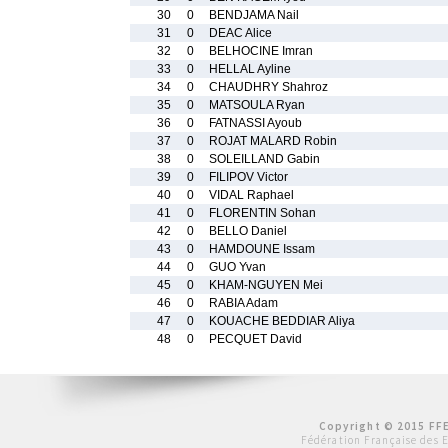
30
0
BENDJAMA Nail
31
0
DEAC Alice
32
0
BELHOCINE Imran
33
0
HELLAL Ayline
34
0
CHAUDHRY Shahroz
35
0
MATSOULA Ryan
36
0
FATNASSI Ayoub
37
0
ROJAT MALARD Robin
38
0
SOLEILLAND Gabin
39
0
FILIPOV Victor
40
0
VIDAL Raphael
41
0
FLORENTIN Sohan
42
0
BELLO Daniel
43
0
HAMDOUNE Issam
44
0
GUO Yvan
45
0
KHAM-NGUYEN Mei
46
0
RABIA Adam
47
0
KOUACHE BEDDIAR Aliya
48
0
PECQUET David
Copyright © 2015 FFE
Fédération Française des 