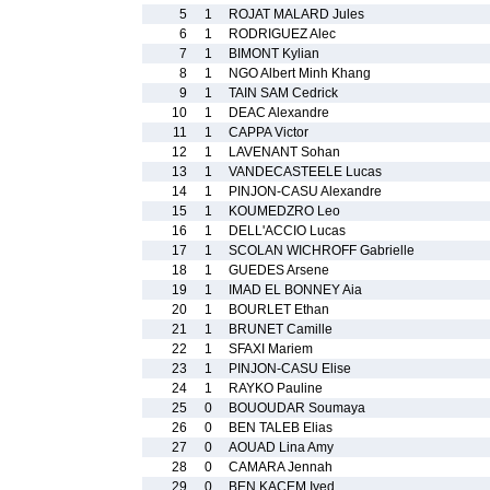
5
1
ROJAT MALARD Jules
6
1
RODRIGUEZ Alec
7
1
BIMONT Kylian
8
1
NGO Albert Minh Khang
9
1
TAIN SAM Cedrick
10
1
DEAC Alexandre
11
1
CAPPA Victor
12
1
LAVENANT Sohan
13
1
VANDECASTEELE Lucas
14
1
PINJON-CASU Alexandre
15
1
KOUMEDZRO Leo
16
1
DELL'ACCIO Lucas
17
1
SCOLAN WICHROFF Gabrielle
18
1
GUEDES Arsene
19
1
IMAD EL BONNEY Aia
20
1
BOURLET Ethan
21
1
BRUNET Camille
22
1
SFAXI Mariem
23
1
PINJON-CASU Elise
24
1
RAYKO Pauline
25
0
BOUOUDAR Soumaya
26
0
BEN TALEB Elias
27
0
AOUAD Lina Amy
28
0
CAMARA Jennah
29
0
BEN KACEM Iyed