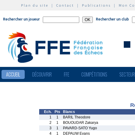
Plan du site
|
Contact
|
Publications
|
Mon C
Rechercher un joueur
Rechercher un club
ACCUEIL
DÉCOUVRIR
FFE
COMPÉTITIONS
SECTEU
R
Ech.
Pts
Blancs
1
1
BARIL Theodore
2
1
BOUOUDAR Zakarya
3
1
PAVARD-SATO Yugo
4
1
DEPAUW Evans