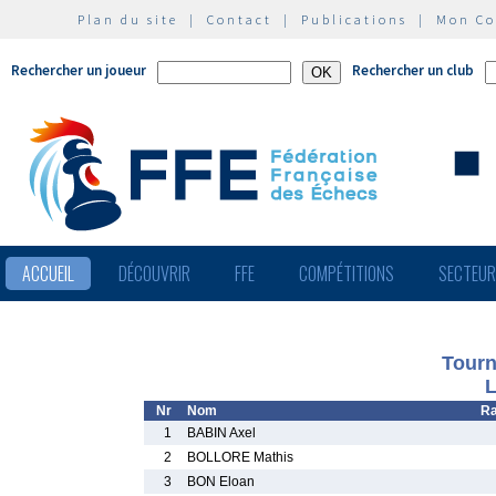
Plan du site
|
Contact
|
Publications
|
Mon C
Rechercher un joueur
Rechercher un club
ACCUEIL
DÉCOUVRIR
FFE
COMPÉTITIONS
SECTEU
Tourn
L
Nr
Nom
Ra
1
BABIN Axel
2
BOLLORE Mathis
3
BON Eloan