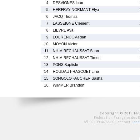
4
DESVIGNES Iban
5
HERFRAY NORMANT Elya
6
JACQ Thomas
7
LASSEIGNE Clement
8
LIEVRE Aya
9
LOURENCO Aedan
10
MOYON Victor
11
NHIM RECHAUSSAT Soan
12
NHIM RECHAUSSAT Timeo
13
PONS Baptiste
14
ROUDAUT-HASCOET Lino
15
SONGOLO FAUCHER Sasha
16
WIMMER Brandon
Copyright © 2015 FFE
Fédération Française des 
tél :
01 39 44 65 80
| contact :
con