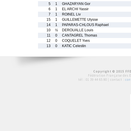
5
1
GHAZARYAN Gor
6
1
EL ARCHI Yassir
7
1
ROINEL Liv
15
1
GUILLEMETTE Ulysse
14
1
PAPARAS-CHLOUS Raphael
10
½
DEROUALLE Louis
11
0
CANTAGREL Thomas
12
0
COQUELET Yves
13
0
KATIC Celestin
Copyright © 2015 FFE
Fédération Française des 
tél :
01 39 44 65 80
| contact :
con