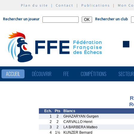
Plan du site
|
Contact
|
Publications
|
Mon C
Rechercher un joueur
Rechercher un club
ACCUEIL
DÉCOUVRIR
FFE
COMPÉTITIONS
SECTEU
R
R
Ech.
Pts
Blancs
1
2
GHAZARYAN Gurgen
2
2
CARVALLO Henri
3
2
LA BARBERA Matteo
4
1½
KUNZER Bernard