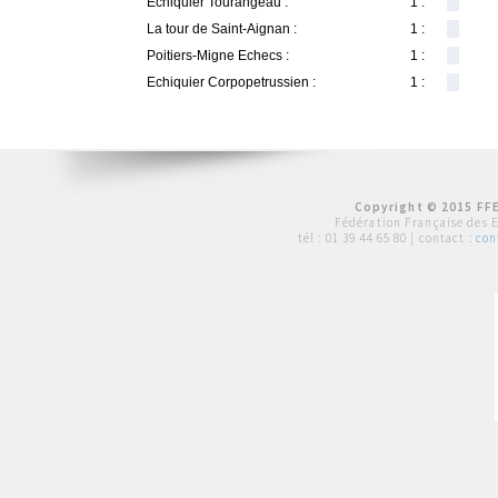
Echiquier Tourangeau :
1 :
La tour de Saint-Aignan :
1 :
Poitiers-Migne Echecs :
1 :
Echiquier Corpopetrussien :
1 :
Copyright © 2015 FFE
Fédération Française des 
tél :
01 39 44 65 80
| contact :
con