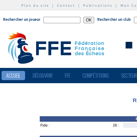
Plan du site
|
Contact
|
Publications
|
Mon C
Rechercher un joueur
Rechercher un club
ACCUEIL
DÉCOUVRIR
FFE
COMPÉTITIONS
SECTEU
R
Fide :
26 :