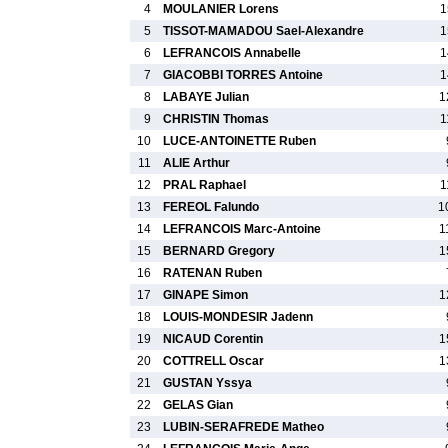
4
MOULANIER Lorens
1
5
TISSOT-MAMADOU Sael-Alexandre
1
6
LEFRANCOIS Annabelle
1
7
GIACOBBI TORRES Antoine
1
8
LABAYE Julian
1
9
CHRISTIN Thomas
1
10
LUCE-ANTOINETTE Ruben
11
ALIE Arthur
12
PRAL Raphael
1
13
FEREOL Falundo
1
14
LEFRANCOIS Marc-Antoine
1
15
BERNARD Gregory
1
16
RATENAN Ruben
17
GINAPE Simon
1
18
LOUIS-MONDESIR Jadenn
19
NICAUD Corentin
1
20
COTTRELL Oscar
1
21
GUSTAN Yssya
22
GELAS Gian
23
LUBIN-SERAFREDE Matheo