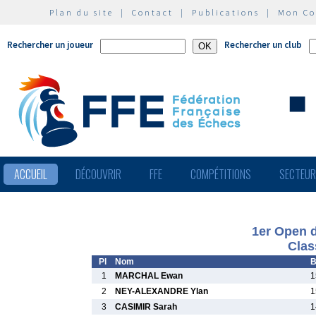
Plan du site
|
Contact
|
Publications
|
Mon C
Rechercher un joueur
Rechercher un club
ACCUEIL
DÉCOUVRIR
FFE
COMPÉTITIONS
SECTEU
1er Open 
Clas
Pl
Nom
B
1
MARCHAL Ewan
1
2
NEY-ALEXANDRE Ylan
1
3
CASIMIR Sarah
1