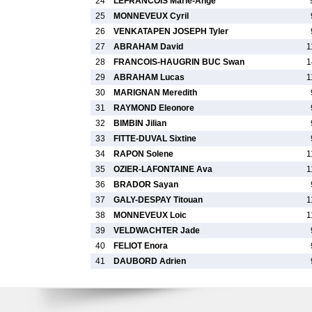
24
LEFRANCOIS Marie-Ange
25
MONNEVEUX Cyril
26
VENKATAPEN JOSEPH Tyler
27
ABRAHAM David
1
28
FRANCOIS-HAUGRIN BUC Swan
1
29
ABRAHAM Lucas
1
30
MARIGNAN Meredith
31
RAYMOND Eleonore
32
BIMBIN Jilian
33
FITTE-DUVAL Sixtine
34
RAPON Solene
1
35
OZIER-LAFONTAINE Ava
1
36
BRADOR Sayan
37
GALY-DESPAY Titouan
1
38
MONNEVEUX Loic
1
39
VELDWACHTER Jade
40
FELIOT Enora
41
DAUBORD Adrien